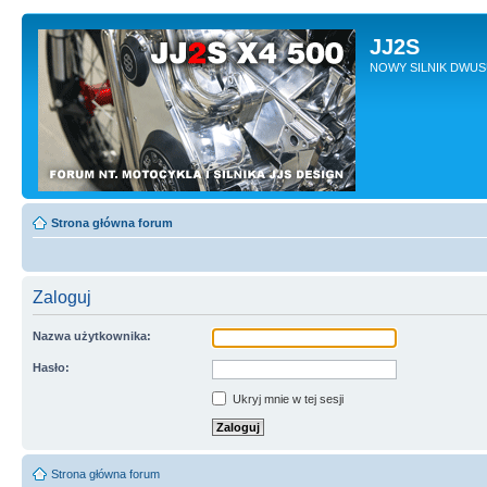
JJ2S
NOWY SILNIK DWU
Strona główna forum
Zaloguj
Nazwa użytkownika:
Hasło:
Ukryj mnie w tej sesji
Strona główna forum