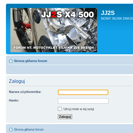
JJ2S
NOWY SILNIK DWU
Strona główna forum
Zaloguj
Nazwa użytkownika:
Hasło:
Ukryj mnie w tej sesji
Strona główna forum