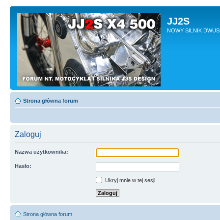
JJ2S
NOWY SILNIK DWU
Strona główna forum
Zaloguj
Nazwa użytkownika:
Hasło:
Ukryj mnie w tej sesji
Strona główna forum