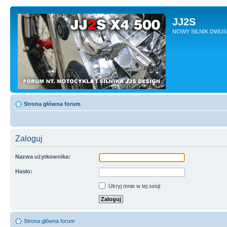
JJ2S
NOWY SILNIK DWU
Strona główna forum
Zaloguj
Nazwa użytkownika:
Hasło:
Ukryj mnie w tej sesji
Strona główna forum