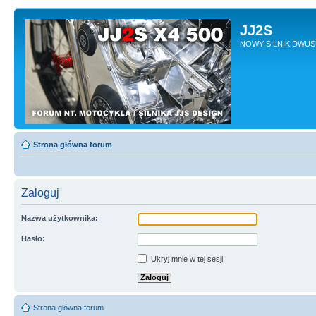
JJ2S
NOWY SILNIK DWU
Strona główna forum
Zaloguj
Nazwa użytkownika:
Hasło:
Ukryj mnie w tej sesji
Strona główna forum