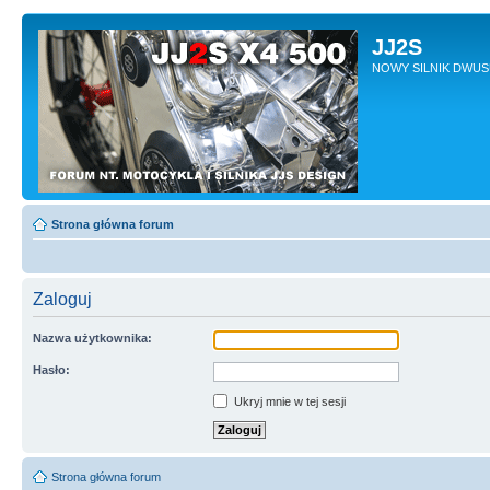
JJ2S
NOWY SILNIK DWU
Strona główna forum
Zaloguj
Nazwa użytkownika:
Hasło:
Ukryj mnie w tej sesji
Strona główna forum