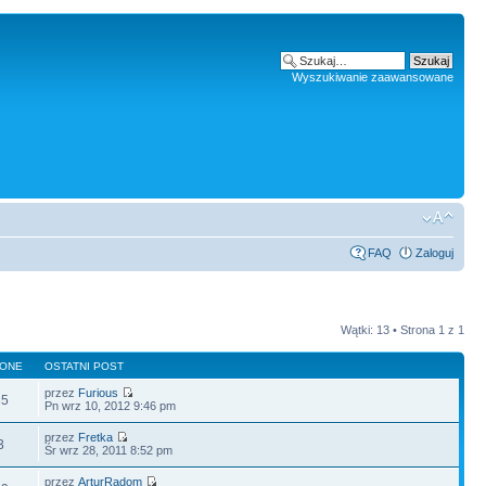
Wyszukiwanie zaawansowane
FAQ
Zaloguj
Wątki: 13 • Strona
1
z
1
LONE
OSTATNI POST
przez
Furious
85
Pn wrz 10, 2012 9:46 pm
przez
Fretka
3
Śr wrz 28, 2011 8:52 pm
przez
ArturRadom