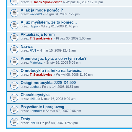
przez
J. Jacek Synakiewicz
» Wt paź 16, 2007 12:11 pm
A jak ja mogę pomóc ?
przez
wiktor83
» Pt gru 04, 2009 7:22 pm
A już myślałem, że to koniec...
przez
filippo
» Wt sty 01, 2008 11:40 pm
Aktualizacja forum
przez
T. Synakiewicz
» Pt paź 30, 2009 1:00 am
Nazwa
przez
FAN
» N mar 15, 2009 12:41 am
Premiera juz była, a co w tym roku?
przez
Matolusz
» Śr sty 16, 2008 5:08 pm
O motocyklu i silniku na świecie...
przez
T. Synakiewicz
» Wt kwi 08, 2008 11:50 pm
Osiągi motocykla JJ2S X4 500
przez
Lechu
» Pn sty 14, 2008 10:51 pm
Charakterystyka
przez
dziku
» N mar 16, 2008 9:09 am
Przywitanie i parę uwag
przez
kontrolm
» Śr mar 07, 2007 2:06 pm
Testy
przez
Piniu
» Cz paź 04, 2007 12:53 pm