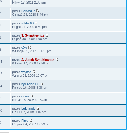
19
N kwi 17, 2011 2:38 pm
przez
BartoszP
8
Cz paź 28, 2010 8:46 pm
przez
wiktor83
1
Pt gru 04, 2009 6:50 pm
przez
T. Synakiewicz
8
Pt paź 30, 2009 1:00 am
przez
oXo
3
Wt maja 05, 2009 10:31 pm
przez
J. Jacek Synakiewicz
44
Wt mar 17, 2009 12:58 pm
przez
wojkop
22
Wt gru 09, 2008 10:07 pm
przez
byczek2006
64
Pn cze 16, 2008 8:38 am
przez
dziku
0
N mar 16, 2008 9:15 am
przez
Lefthandy
30
Cz lut 07, 2008 9:16 am
przez
Piniu
0
Cz paź 04, 2007 12:53 pm