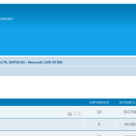
SUWOWY
nt PL 204724 B1
‹
Motocykl JJ2S X4 500
ODPOWIEDZI
WYŚWIET
18
94179
1
2
0
45798