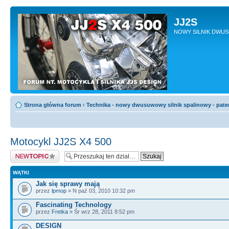
JJ2S
NOWY SILNIK DWU
Strona główna forum
‹
Technika - nowy dwusuwowy silnik spalinowy - pate
Motocykl JJ2S X4 500
Napisz wątek
WĄTKI
Jak się sprawy mają
przez
lpmop
» N paź 03, 2010 10:32 pm
Fascinating Technology
przez
Fretka
» Śr wrz 28, 2011 8:52 pm
DESIGN