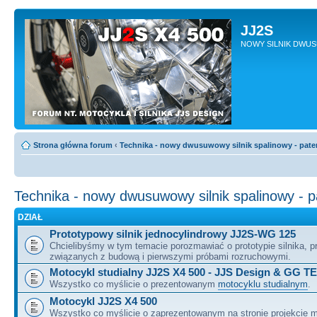
JJ2S
NOWY SILNIK DWU
Strona główna forum
‹
Technika - nowy dwusuwowy silnik spalinowy - pate
Technika - nowy dwusuwowy silnik spalinowy - 
DZIAŁ
Prototypowy silnik jednocylindrowy JJ2S-WG 125
Chcielibyśmy w tym temacie porozmawiać o prototypie silnika, 
związanych z budową i pierwszymi próbami rozruchowymi.
Motocykl studialny JJ2S X4 500 - JJS Design & GG T
Wszystko co myślicie o prezentowanym
motocyklu studialnym
.
Motocykl JJ2S X4 500
Wszystko co myślicie o zaprezentowanym na stronie projekcie m