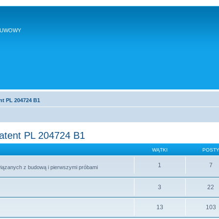
SUWOWY
nt PL 204724 B1
patent PL 204724 B1
WĄTKI
POST
1
7
wiązanych z budową i pierwszymi próbami
3
22
13
103