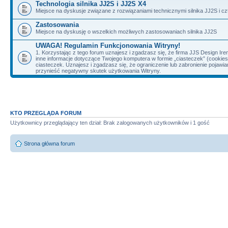
Technologia silnika JJ2S i JJ2S X4
Miejsce na dyskusje związane z rozwiązaniami technicznymi silnika JJ2S i cz
Zastosowania
Miejsce na dyskusję o wszelkich możliwych zastosowaniach silnika JJ2S
UWAGA! Regulamin Funkcjonowania Witryny!
1. Korzystając z tego forum uznajesz i zgadzasz się, że firma JJS Design 
inne informacje dotyczące Twojego komputera w formie „ciasteczek” (cookie
ciasteczek. Uznajesz i zgadzasz się, że ograniczenie lub zabronienie pojaw
przynieść negatywny skutek użytkowania Witryny.
KTO PRZEGLĄDA FORUM
Użytkownicy przeglądający ten dział: Brak zalogowanych użytkowników i 1 gość
Strona główna forum