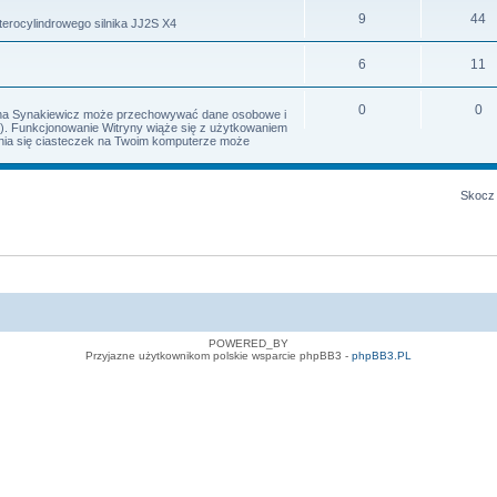
9
44
terocylindrowego silnika JJ2S X4
6
11
0
0
Irena Synakiewicz może przechowywać dane osobowe i
s). Funkcjonowanie Witryny wiąże się z użytkowaniem
iania się ciasteczek na Twoim komputerze może
Skocz 
POWERED_BY
Przyjazne użytkownikom polskie wsparcie phpBB3 -
phpBB3.PL