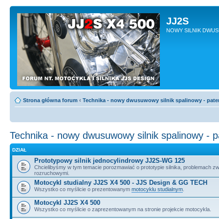
JJ2S
NOWY SILNIK DWU
Strona główna forum
‹
Technika - nowy dwusuwowy silnik spalinowy - pate
Technika - nowy dwusuwowy silnik spalinowy - 
DZIAŁ
Prototypowy silnik jednocylindrowy JJ2S-WG 125
Chcielibyśmy w tym temacie porozmawiać o prototypie silnika, problemach z
rozruchowymi.
Motocykl studialny JJ2S X4 500 - JJS Design & GG TECH
Wszystko co myślicie o prezentowanym
motocyklu studialnym
.
Motocykl JJ2S X4 500
Wszystko co myślicie o zaprezentowanym na stronie projekcie motocykla.