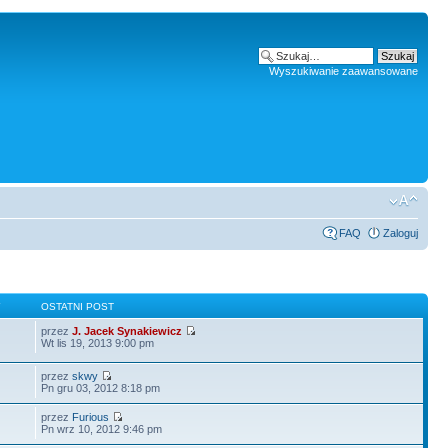
Wyszukiwanie zaawansowane
FAQ
Zaloguj
Y
OSTATNI POST
przez
J. Jacek Synakiewicz
Wt lis 19, 2013 9:00 pm
przez
skwy
Pn gru 03, 2012 8:18 pm
przez
Furious
Pn wrz 10, 2012 9:46 pm