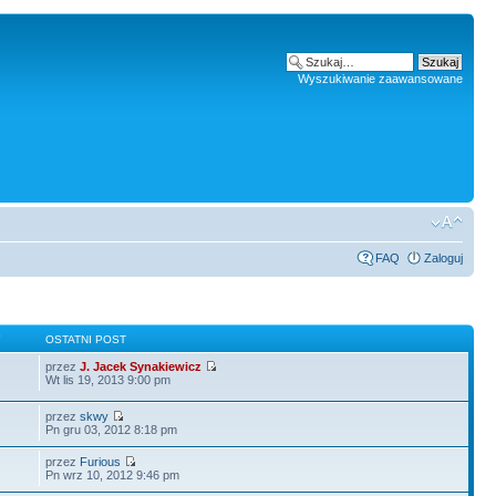
Wyszukiwanie zaawansowane
FAQ
Zaloguj
Y
OSTATNI POST
przez
J. Jacek Synakiewicz
Wt lis 19, 2013 9:00 pm
przez
skwy
Pn gru 03, 2012 8:18 pm
przez
Furious
Pn wrz 10, 2012 9:46 pm