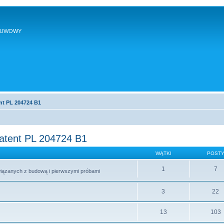
SUWOWY
nt PL 204724 B1
patent PL 204724 B1
WĄTKI
POST
1
7
wiązanych z budową i pierwszymi próbami
3
22
13
103