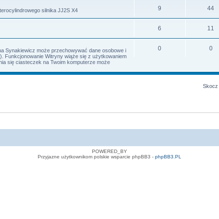
9
44
terocylindrowego silnika JJ2S X4
6
11
0
0
Irena Synakiewicz może przechowywać dane osobowe i
s). Funkcjonowanie Witryny wiąże się z użytkowaniem
iania się ciasteczek na Twoim komputerze może
Skocz 
POWERED_BY
Przyjazne użytkownikom polskie wsparcie phpBB3 -
phpBB3.PL