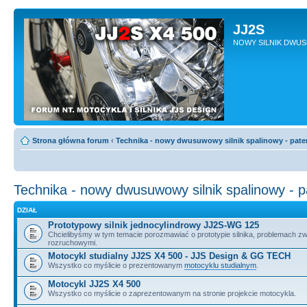
JJ2S
NOWY SILNIK DWU
Strona główna forum
‹
Technika - nowy dwusuwowy silnik spalinowy - pate
Technika - nowy dwusuwowy silnik spalinowy - 
DZIAŁ
Prototypowy silnik jednocylindrowy JJ2S-WG 125
Chcielibyśmy w tym temacie porozmawiać o prototypie silnika, problemach z
rozruchowymi.
Motocykl studialny JJ2S X4 500 - JJS Design & GG TECH
Wszystko co myślicie o prezentowanym
motocyklu studialnym
.
Motocykl JJ2S X4 500
Wszystko co myślicie o zaprezentowanym na stronie projekcie motocykla.