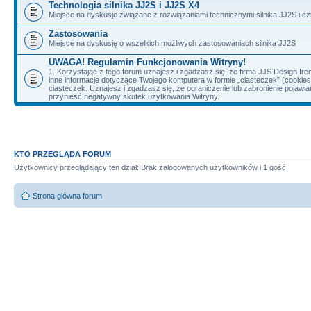
Technologia silnika JJ2S i JJ2S X4
Miejsce na dyskusje związane z rozwiązaniami technicznymi silnika JJ2S i cz
Zastosowania
Miejsce na dyskusję o wszelkich możliwych zastosowaniach silnika JJ2S
UWAGA! Regulamin Funkcjonowania Witryny!
1. Korzystając z tego forum uznajesz i zgadzasz się, że firma JJS Design 
inne informacje dotyczące Twojego komputera w formie „ciasteczek” (cookie
ciasteczek. Uznajesz i zgadzasz się, że ograniczenie lub zabronienie pojaw
przynieść negatywny skutek użytkowania Witryny.
KTO PRZEGLĄDA FORUM
Użytkownicy przeglądający ten dział: Brak zalogowanych użytkowników i 1 gość
Strona główna forum