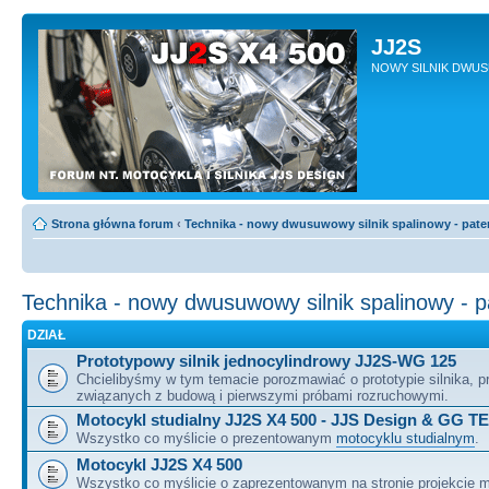
JJ2S
NOWY SILNIK DWU
Strona główna forum
‹
Technika - nowy dwusuwowy silnik spalinowy - pate
Technika - nowy dwusuwowy silnik spalinowy - 
DZIAŁ
Prototypowy silnik jednocylindrowy JJ2S-WG 125
Chcielibyśmy w tym temacie porozmawiać o prototypie silnika, 
związanych z budową i pierwszymi próbami rozruchowymi.
Motocykl studialny JJ2S X4 500 - JJS Design & GG T
Wszystko co myślicie o prezentowanym
motocyklu studialnym
.
Motocykl JJ2S X4 500
Wszystko co myślicie o zaprezentowanym na stronie projekcie m