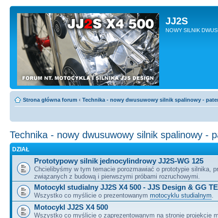
JJ2S
NOWY SILNIK DWU
Strona główna forum
‹
Technika - nowy dwusuwowy silnik spalinowy - pate
Technika - nowy dwusuwowy silnik spalinowy - 
DZIAŁ
Prototypowy silnik jednocylindrowy JJ2S-WG 125
Chcielibyśmy w tym temacie porozmawiać o prototypie silnika, 
związanych z budową i pierwszymi próbami rozruchowymi.
Motocykl studialny JJ2S X4 500 - JJS Design & GG T
Wszystko co myślicie o prezentowanym
motocyklu studialnym
.
Motocykl JJ2S X4 500
Wszystko co myślicie o zaprezentowanym na stronie projekcie m