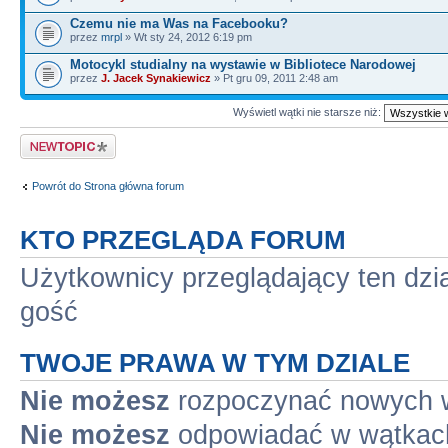
Czemu nie ma Was na Facebooku?
przez
mrpl
» Wt sty 24, 2012 6:19 pm
Motocykl studialny na wystawie w Bibliotece Narodowej
przez
J. Jacek Synakiewicz
» Pt gru 09, 2011 2:48 am
Wyświetl wątki nie starsze niż:
Napisz wątek
Powrót do Strona główna forum
KTO PRZEGLĄDA FORUM
Użytkownicy przeglądający ten dzi
gość
TWOJE PRAWA W TYM DZIALE
Nie możesz
rozpoczynać nowych 
Nie możesz
odpowiadać w wątkac