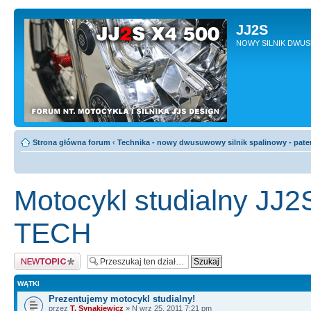
JJ2S
NOWY SILNIK DWU
Strona główna forum
‹
Technika - nowy dwusuwowy silnik spalinowy - pate
Motocykl studialny JJ
TECH
Napisz wątek
WĄTKI
Prezentujemy motocykl studialny!
przez
T. Synakiewicz
» N wrz 25, 2011 7:21 pm