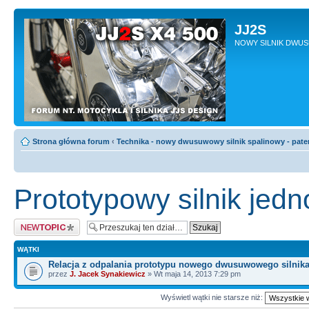
JJ2S
NOWY SILNIK DWU
Strona główna forum
‹
Technika - nowy dwusuwowy silnik spalinowy - pate
Prototypowy silnik je
Napisz wątek
WĄTKI
Relacja z odpalania prototypu nowego dwusuwowego silnik
przez
J. Jacek Synakiewicz
» Wt maja 14, 2013 7:29 pm
Wyświetl wątki nie starsze niż: