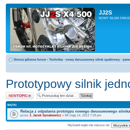
JJ2S
NOWY SILNIK DWU
Strona główna forum
‹
Technika - nowy dwusuwowy silnik spalinowy - pate
Prototypowy silnik je
Napisz wątek
WĄTKI
Relacja z odpalania prototypu nowego dwusuwowego silnik
przez
J. Jacek Synakiewicz
» Wt maja 14, 2013 7:29 pm
Wyświetl wątki nie starsze niż: