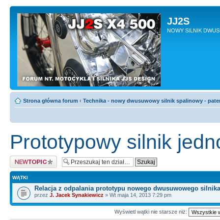
JJ2S
NOWY SILNIK DWU
Strona główna forum
‹
Technika - nowy dwusuwowy silnik spalinowy - pate
Prototypowy silnik je
Napisz wątek
WĄTKI
Relacja z odpalania prototypu nowego dwusuwowego silnik
przez
J. Jacek Synakiewicz
» Wt maja 14, 2013 7:29 pm
Wyświetl wątki nie starsze niż: