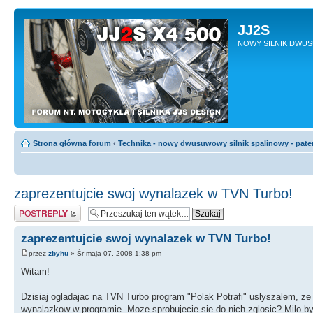
JJ2S
NOWY SILNIK DWU
Strona główna forum
‹
Technika - nowy dwusuwowy silnik spalinowy - pate
zaprezentujcie swoj wynalazek w TVN Turbo!
Odpowiedz
zaprezentujcie swoj wynalazek w TVN Turbo!
przez
zbyhu
» Śr maja 07, 2008 1:38 pm
Witam!
Dzisiaj ogladajac na TVN Turbo program "Polak Potrafi" uslyszalem, z
wynalazkow w programie. Moze sprobujecie sie do nich zglosic? Milo b