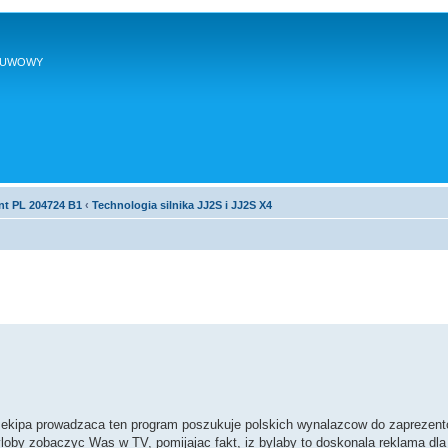
SUWOWY
nt PL 204724 B1
‹
Technologia silnika JJ2S i JJ2S X4
e ekipa prowadzaca ten program poszukuje polskich wynalazcow do zaprezent
yloby zobaczyc Was w TV, pomijajac fakt, iz bylaby to doskonala reklama d