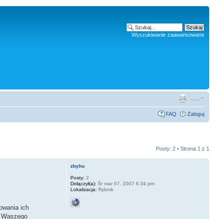
Wyszukiwanie zaawansowane
FAQ
Zaloguj
Posty: 2 • Strona
1
z
1
zbyhu
Posty:
2
Dołączył(a):
Śr mar 07, 2007 6:34 pm
Lokalizacja:
Rybnik
owania ich
la Waszego