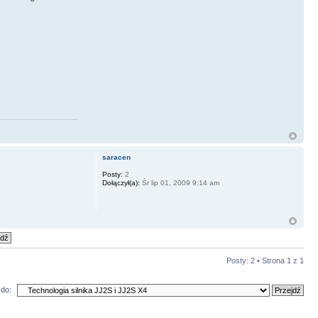
saracen
Posty:
2
Dołączył(a):
Śr lip 01, 2009 9:14 am
Posty: 2 • Strona
1
z
1
do: