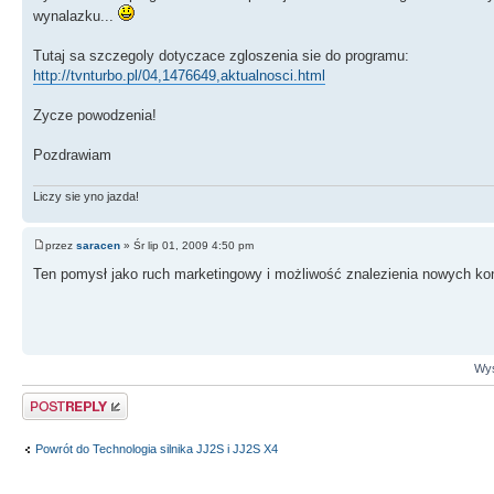
wynalazku...
Tutaj sa szczegoly dotyczace zgloszenia sie do programu:
http://tvnturbo.pl/04,1476649,aktualnosci.html
Zycze powodzenia!
Pozdrawiam
Liczy sie yno jazda!
przez
saracen
» Śr lip 01, 2009 4:50 pm
Ten pomysł jako ruch marketingowy i możliwość znalezienia nowych kont
Wyś
Odpowiedz
Powrót do Technologia silnika JJ2S i JJ2S X4