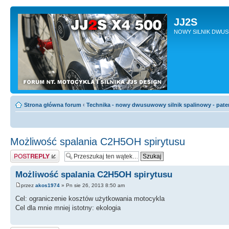
JJ2S
NOWY SILNIK DWU
Strona główna forum
‹
Technika - nowy dwusuwowy silnik spalinowy - pate
Możliwość spalania C2H5OH spirytusu
Odpowiedz
Możliwość spalania C2H5OH spirytusu
przez
akos1974
» Pn sie 26, 2013 8:50 am
Cel: ograniczenie kosztów użytkowania motocykla
Cel dla mnie mniej istotny: ekologia