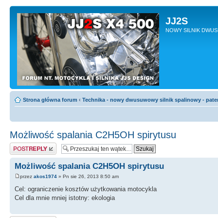
JJ2S
NOWY SILNIK DWU
Strona główna forum
‹
Technika - nowy dwusuwowy silnik spalinowy - pate
Możliwość spalania C2H5OH spirytusu
Odpowiedz
Możliwość spalania C2H5OH spirytusu
przez
akos1974
» Pn sie 26, 2013 8:50 am
Cel: ograniczenie kosztów użytkowania motocykla
Cel dla mnie mniej istotny: ekologia