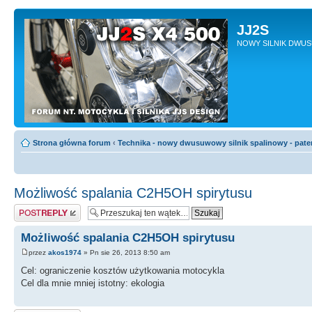
JJ2S
NOWY SILNIK DWU
Strona główna forum
‹
Technika - nowy dwusuwowy silnik spalinowy - pate
Możliwość spalania C2H5OH spirytusu
Odpowiedz
Możliwość spalania C2H5OH spirytusu
przez
akos1974
» Pn sie 26, 2013 8:50 am
Cel: ograniczenie kosztów użytkowania motocykla
Cel dla mnie mniej istotny: ekologia