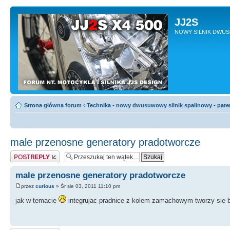
JJ2S
NOWY SILNIK DWU
Strona główna forum
‹
Technika - nowy dwusuwowy silnik spalinowy - pate
male przenosne generatory pradotworcze
Odpowiedz
male przenosne generatory pradotworcze
przez
curious
» Śr sie 03, 2011 11:10 pm
jak w temacie
integrujac pradnice z kolem zamachowym tworzy sie b