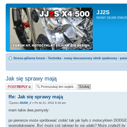
JJ2S
NOWY SILNIK DWU
Strona główna forum
‹
Technika - nowy dwusuwowy silnik spalinowy - pate
Jak się sprawy mają
Odpowiedz
Re: Jak się sprawy mają
przez
ADAM_J
» Pn lis 21, 2011 6:16 pm
mam takie dwa pomysły:
po pierwsze może spróbować zrobić tak jak było z motocyklem DODG
wyprodukowane. Być może coś takiego by się udało? Może znaleźli by się