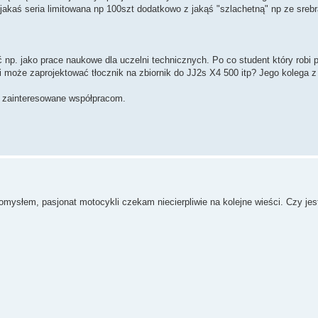
jakaś seria limitowana np 100szt dodatkowo z jakąś "szlachetną" np ze srebr
 np. jako prace naukowe dla uczelni technicznych. Po co student który robi 
li może zaprojektować tłocznik na zbiornik do JJ2s X4 500 itp? Jego kolega z
y zainteresowane współpracom.
słem, pasjonat motocykli czekam niecierpliwie na kolejne wieści. Czy jes