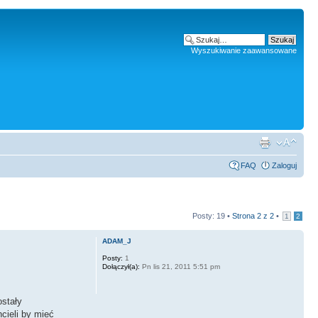
Wyszukiwanie zaawansowane
FAQ
Zaloguj
Posty: 19 •
Strona
2
z
2
•
1
2
ADAM_J
Posty:
1
Dołączył(a):
Pn lis 21, 2011 5:51 pm
stały
cieli by mieć