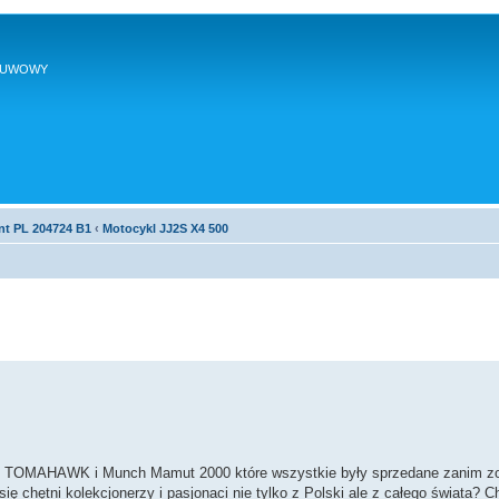
SUWOWY
nt PL 204724 B1
‹
Motocykl JJ2S X4 500
E TOMAHAWK i Munch Mamut 2000 które wszystkie były sprzedane zanim zo
 chętni kolekcjonerzy i pasjonaci nie tylko z Polski ale z całego świata? Ch