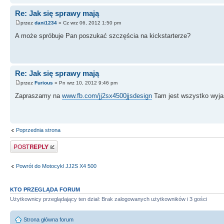
Re: Jak się sprawy mają
przez
dani1234
» Cz wrz 06, 2012 1:50 pm
A może spróbuje Pan poszukać szczęścia na kickstarterze?
Re: Jak się sprawy mają
przez
Furious
» Pn wrz 10, 2012 9:46 pm
Zapraszamy na
www.fb.com/jj2sx4500jjsdesign
Tam jest wszystko wyjaś
Poprzednia strona
Odpowiedz
Powrót do Motocykl JJ2S X4 500
KTO PRZEGLĄDA FORUM
Użytkownicy przeglądający ten dział: Brak zalogowanych użytkowników i 3 gości
Strona główna forum