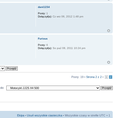
dani1234
Posty:
1
Dołączył(a):
Cz wrz 06, 2012 1:48 pm
Furious
Posty:
6
Dołączył(a):
So paź 08, 2011 10:24 pm
Posty: 19 •
Strona
2
z
2
•
1
2
do:
Ekipa
•
Usuń wszystkie ciasteczka
• Wszystkie czasy w strefie UTC + 1