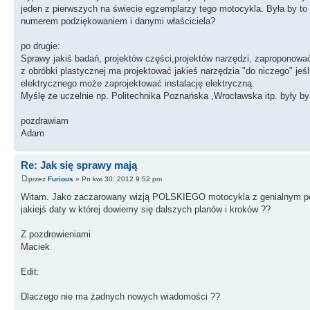
jeden z pierwszych na świecie egzemplarzy tego motocykla. Była by to 
numerem podziękowaniem i danymi właściciela?
po drugie:
Sprawy jakiś badań, projektów części,projektów narzędzi, zaproponować
z obróbki plastycznej ma projektować jakieś narzędzia "do niczego" jeś
elektrycznego może zaprojektować instalację elektryczną.
Myślę że uczelnie np. Politechnika Poznańska ,Wrocławska itp. były b
pozdrawiam
Adam
Re: Jak się sprawy mają
przez
Furious
» Pn kwi 30, 2012 9:52 pm
Witam. Jako zaczarowany wizją POLSKIEGO motocykla z genialnym pomy
jakiejś daty w której dowiemy się dalszych planów i kroków ??
Z pozdrowieniami
Maciek
Edit:
Dlaczego nie ma żadnych nowych wiadomości ??