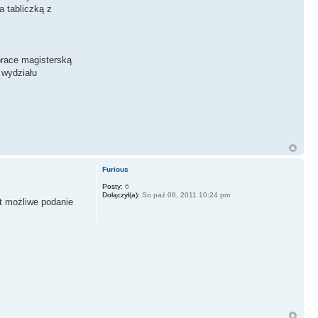
a tabliczką z
prace magisterską
 wydziału
Furious
Posty:
6
Dołączył(a):
So paź 08, 2011 10:24 pm
t możliwe podanie