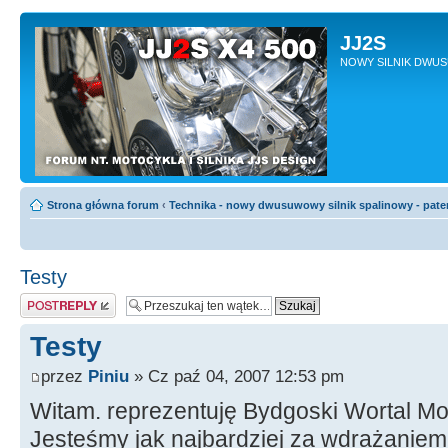
JJ2S
NOWY SILNIK DWU
Strona główna forum
‹
Technika - nowy dwusuwowy silnik spalinowy - pate
Testy
Odpowiedz
Testy
przez
Piniu
» Cz paź 04, 2007 12:53 pm
Witam. reprezentuję Bydgoski Wortal M
Jesteśmy jak najbardziej za wdrażaniem