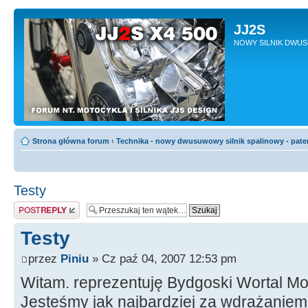
JJ2S
NOWY SILNIK DWU
Strona główna forum
‹
Technika - nowy dwusuwowy silnik spalinowy - pate
Testy
Odpowiedz
Testy
przez
Piniu
» Cz paź 04, 2007 12:53 pm
Witam. reprezentuję Bydgoski Wortal M
Jesteśmy jak najbardziej za wdrażaniem