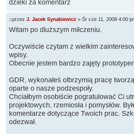
dzieki za komentarz
przez
J. Jacek Synakiewicz
» Śr cze 11, 2008 4:00 p
Witam po dluższym milczeniu.
Oczywiście czytam z wielkim zainteres
wpisy.
Obecnie jestem bardzo zajęty prototypem
GDR, wykonałeś olbrzymią pracę tworzą
oparte o nasze podzespoły.
Chciałbym osobiście pogratulować Ci ut
projektowych, rzemiosła i pomysłów. By
komentarze dotyczące Twoich prac. Szko
odezwał.