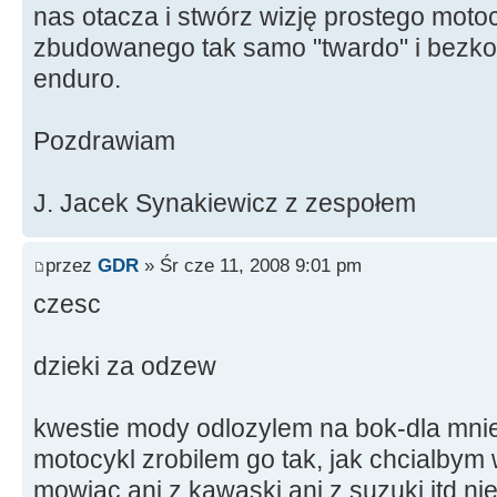
nas otacza i stwórz wizję prostego mot
zbudowanego tak samo "twardo" i bezk
enduro.
Pozdrawiam
J. Jacek Synakiewicz z zespołem
przez
GDR
» Śr cze 11, 2008 9:01 pm
czesc
dzieki za odzew
kwestie mody odlozylem na bok-dla mni
motocykl zrobilem go tak, jak chcialbym 
mowiac ani z kawaski ani z suzuki itd ni