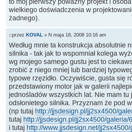
to mój pierwszy poważny projekt i osoba
wielkiego doświadczenia w projektowani
żadnego).
przez
KOVAL
» N maja 18, 2008 10:16 am
Według mnie ta konstrukcja absolutnie 
silnika - tak jak to wspomniał kolega wyże
wg mojego samego gustu jest to ciekaws
zrobić z niego mniej lub bardziej typowego
typowe rzęzidło. Oczywiście, gusta się r
przedstawiony motor jak w galerii najlepi
jednośladów wszystkich lat. Nie mam tu
odsłonietego silnika. Przyznam że pod w
(np tutaj
http://jjsdesign.pl/jj2sx4500/gal
tutaj
http://jjsdesign.pl/jj2sx4500/galeria
i tutaj
http://www.jjsdesign.net/jj2sx4500/g