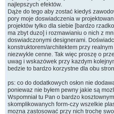
najlepszych efektów.
Dąże do tego aby zostać kiedyś zawodowy
pory moje doswiadczenia w projektowani
projektów tylko dla siebie [bardzo rzadk
ma zbyt duzo] i rozmawianiu o nich z mni
doswiadczonymi designerami. Doświadcze
konstruktorem/architektem przy realnym p
niezwykle cenne. Tak więc proszę o prz
uwag i wskazówek przy kazdym kolejny
bedzie to bardzo korzystne dla obu stro
ps: co do dodatkowych osłon nie dodawa
poniewaz nie byłem pewny jakie są mozl
Wspomniał tu Pan o bardzo kosztownym
skomplikowanych form-czy wszelkie plast
mozna zastosować przy nich trochę sw