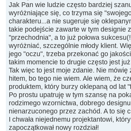
Jak Pan wie ludzie często bardziej szanuj
wyróżniające się, co trzyma się "swojeg
charakteru...a nie sugeruje się oklepan
takie podejście zawarte w tym designie
"przechodnia", a to już połowa sukcesu(!
wyróżniać, szczególnie młody klient. W
jego "oczu", trzeba przekonać go jakośc
takim momencie to drugie często jest już 
Tak więc to jest moje zdanie. Nie mówię 
hitem, bo tego nie wiem. Ale wiem, że c
produktem, który burzy oklepaną od lat "
Po prostu upatruję w tym szansę na po
rodzimego wzornictwa, dobrego designu.
nienarzuconego przez zachód. A to się c
I chwała niejednemu projektantowi, który 
zapoczątkował nowy rozdział!