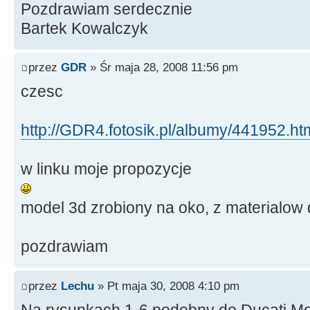
Pozdrawiam serdecznie
Bartek Kowalczyk
przez
GDR
» Śr maja 28, 2008 11:56 pm
czesc
http://GDR4.fotosik.pl/albumy/441952.ht
w linku moje propozycje
model 3d zrobiony na oko, z materialow 
pozdrawiam
przez
Lechu
» Pt maja 30, 2008 4:10 pm
Na rysunkach 1-6 podobny do Ducati M