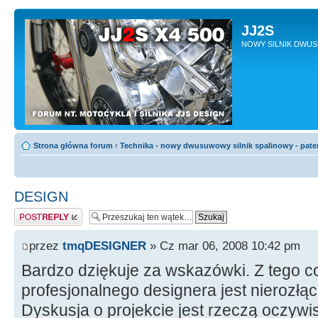
JJ2S
NOWY SILNIK DWU
Strona główna forum
‹
Technika - nowy dwusuwowy silnik spalinowy - pate
DESIGN
Odpowiedz
przez
tmqDESIGNER
» Cz mar 06, 2008 10:42 pm
Bardzo dziękuje za wskazówki. Z tego c
profesjonalnego designera jest nierozłą
Dyskusja o projekcie jest rzeczą oczywi