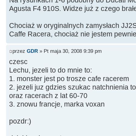
Agusta F4 910S. Widze już z czego brał
Chociaż w oryginalnych zamysłach JJ2
Caffe Racera, chociaż nie jestem pewnie
przez
GDR
» Pt maja 30, 2008 9:39 pm
czesc
Lechu, jezeli to do mnie to:
1. monster jest po trosze cafe racerem
2. jezeli juz gdzies szukac natchnienia 
oraz racerach z lat 60-70
3. znowu francje, marka voxan
pozdr:)