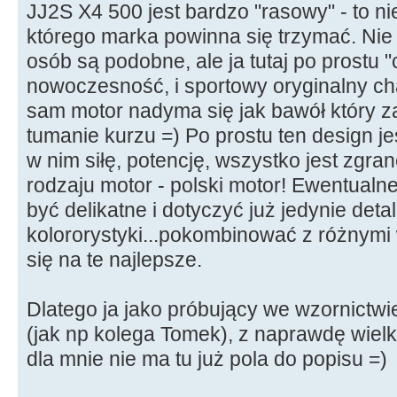
JJ2S X4 500 jest bardzo "rasowy" - to nie
którego marka powinna się trzymać. Nie
osób są podobne, ale ja tutaj po prostu "c
nowoczesność, i sportowy oryginalny char
sam motor nadyma się jak bawół który z
tumanie kurzu =) Po prostu ten design je
w nim siłę, potencję, wszystko jest zgr
rodzaju motor - polski motor! Ewentual
być delikatne i dotyczyć już jedynie detali
kolororystyki...pokombinować z różnymi
się na te najlepsze.
Dlatego ja jako próbujący we wzornictwie
(jak np kolega Tomek), z naprawdę wiel
dla mnie nie ma tu już pola do popisu =)