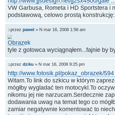
http://www.jjsdesign.net/jj2sx4500/gale ..
VW Garbusa, Rometa i HD Sportstera i na
podstawową, celowo prostą konstrukcję:
przez
pawel
» N mar 16, 2008 1:56 am
tyle z gotowca wyciągnąłem...fajnie by b
przez
dziku
» N mar 16, 2008 9:25 pm
http://www.fotosik.pl/pokaz_obrazek/594 
Witam.To link do szkicu w którym zapre
mógłby wygladać ten motocykl.To oczywiś
nikomu jej nie narzucam.Serdecznie za
dodawania uwag na temat tego co mógłb
zamiar negatywnie komentować to niec