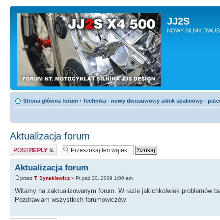
JJ2S
NOWY SILNIK DWU
Strona główna forum
‹
Technika - nowy dwusuwowy silnik spalinowy - pate
Aktualizacja forum
Odpowiedz
Aktualizacja forum
przez
T. Synakiewicz
» Pt paź 30, 2009 1:00 am
Witamy na zaktualizowanym forum. W razie jakichkolwiek problemów bar
Pozdrawiam wszystkich forumowiczów.