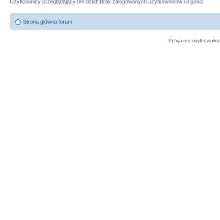
Użytkownicy przeglądający ten dział: Brak zalogowanych użytkowników i 3 gości
Strona główna forum
Przyjazne użytkowniko