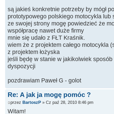
są jakieś konkretnie potrzeby by mógł 
prototypowego polskiego motocykla lub s
ze swojej strony mogę powiedzieć że 
współpracę nawet duże firmy
mnie się udało z FŁT Kraśnik.
wiem że z projektem całego motocykla (sil
z projektem łożyska
jeśli będę w stanie w jakikolwiek sposó
dyspozycji
pozdrawiam Paweł G - golot
Re: A jak ja mogę pomóc ?
przez
BartoszP
» Cz paź 28, 2010 8:46 pm
Witam!