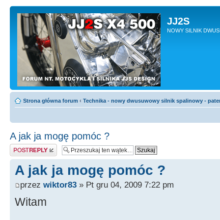
JJ2S
NOWY SILNIK DWU
Strona główna forum
‹
Technika - nowy dwusuwowy silnik spalinowy - pate
A jak ja mogę pomóc ?
Odpowiedz
A jak ja mogę pomóc ?
przez
wiktor83
» Pt gru 04, 2009 7:22 pm
Witam