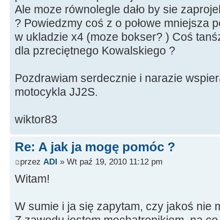
Ale moze równolegle dało by sie zaproje
? Powiedzmy coś z o połowe mniejsza p
w ukladzie x4 (moze bokser? ) Coś tanś
dla pzreciętnego Kowalskiego ?
Pozdrawiam serdecznie i narazie wspie
motocykla JJ2S.
wiktor83
Re: A jak ja mogę pomóc ?
przez
ADI
» Wt paź 19, 2010 11:12 pm
Witam!
W sumie i ja się zapytam, czy jakoś ni
Z zawodu jestem mechatronikiem, na co 