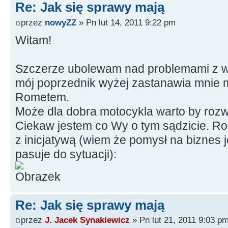
Re: Jak się sprawy mają
przez
nowyZZ
» Pn lut 14, 2011 9:22 pm
Witam!
Szczerze ubolewam nad problemami z wd
mój poprzednik wyżej zastanawia mnie 
Rometem.
Może dla dobra motocykla warto by roz
Ciekaw jestem co Wy o tym sądzicie. R
z inicjatywą (wiem że pomysł na biznes j
pasuje do sytuacji):
Re: Jak się sprawy mają
przez
J. Jacek Synakiewicz
» Pn lut 21, 2011 9:03 p