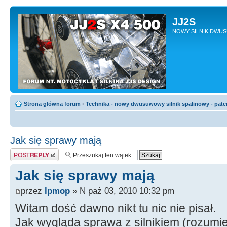
JJ2S
NOWY SILNIK DWU
Strona główna forum
‹
Technika - nowy dwusuwowy silnik spalinowy - pate
Jak się sprawy mają
Odpowiedz
Jak się sprawy mają
przez
lpmop
» N paź 03, 2010 10:32 pm
Witam dość dawno nikt tu nic nie pisał.
Jak wygląda sprawa z silnikiem (rozumi