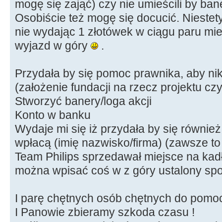
mogę się zająć) czy nie umieścili by bane
Osobiście też mogę się docucić. Niestety 
nie wydając 1 złotówek w ciągu paru mi
wyjazd w góry
.
Przydała by się pomoc prawnika, aby nikt
(założenie fundacji na rzecz projektu czy
Stworzyć banery/loga akcji
Konto w banku
Wydaje mi się iż przydała by się również 
wpłacą (imię nazwisko/firma) (zawsze to 
Team Philips sprzedawał miejsce na kadł
można wpisać coś w z góry ustalony sp
I parę chętnych osób chętnych do pomoc
I Panowie zbieramy szkoda czasu !