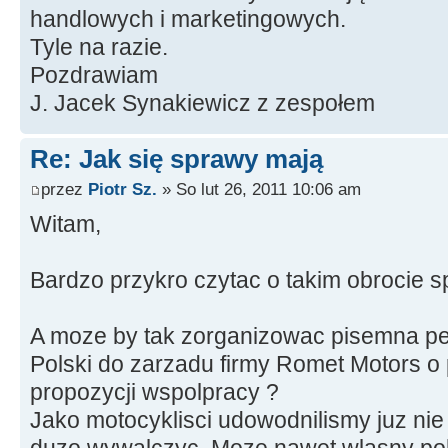
handlowych i marketingowych.
Tyle na razie.
Pozdrawiam
J. Jacek Synakiewicz z zespołem
Re: Jak się sprawy mają
przez
Piotr Sz.
» So lut 26, 2011 10:06 am
Witam,
Bardzo przykro czytac o takim obrocie s
A moze by tak zorganizowac pisemna pet
Polski do zarzadu firmy Romet Motors 
propozycji wspolpracy ?
Jako motocyklisci udowodnilismy juz nie 
duzo wywalczyc. Moze nawet wlasny pol