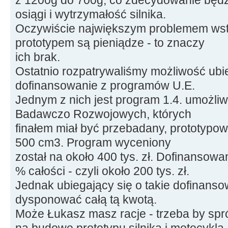
osiągi i wytrzymałość silnika.
Oczywiście największym problemem ws
prototypem są pieniądze - to znaczy
ich brak.
Ostatnio rozpatrywaliśmy możliwość ubi
dofinansowanie z programów U.E.
Jednym z nich jest program 1.4. umożli
Badawczo Rozwojowych, których
finałem miał być przebadany, prototypow
500 cm3. Program wyceniony
został na około 400 tys. zł. Dofinansow
% całości - czyli około 200 tys. zł.
Jednak ubiegający się o takie dofinanso
dysponować całą tą kwotą.
Może Łukasz masz racje - trzeba by spr
na budowę prototypu silnika i motocykla.