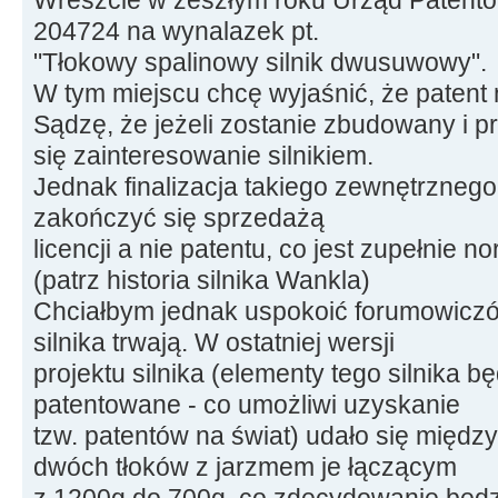
204724 na wynalazek pt.
"Tłokowy spalinowy silnik dwusuwowy".
W tym miejscu chcę wyjaśnić, że patent 
Sądzę, że jeżeli zostanie zbudowany i p
się zainteresowanie silnikiem.
Jednak finalizacja takiego zewnętrzneg
zakończyć się sprzedażą
licencji a nie patentu, co jest zupełnie 
(patrz historia silnika Wankla)
Chciałbym jednak uspokoić forumowiczó
silnika trwają. W ostatniej wersji
projektu silnika (elementy tego silnika 
patentowane - co umożliwi uzyskanie
tzw. patentów na świat) udało się między
dwóch tłoków z jarzmem je łączącym
z 1200g do 700g, co zdecydowanie będzi