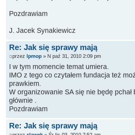
Pozdrawiam
J. Jacek Synakiewicz
Re: Jak się sprawy mają
przez
lpmop
» N paź 31, 2010 2:09 pm
I w tym momencie temat umiera.
IMO z tego co czytałem fundacja też moż
prawkiem.
W organizowanie SA się nie będę pchał
głównie .
Pozdrawiam
Re: Jak się sprawy mają
przez
slawek
» Śr lis 03, 2010 7:52 am