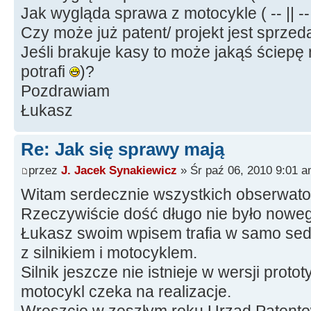
Jak wygląda sprawa z motocykle ( -- || --
Czy może już patent/ projekt jest sprze
Jeśli brakuje kasy to może jakąś ściepę
potrafi
)?
Pozdrawiam
Łukasz
Re: Jak się sprawy mają
przez
J. Jacek Synakiewicz
» Śr paź 06, 2010 9:01 
Witam serdecznie wszystkich obserwato
Rzeczywiście dość długo nie było noweg
Łukasz swoim wpisem trafia w samo se
z silnikiem i motocyklem.
Silnik jeszcze nie istnieje w wersji prot
motocykl czeka na realizacje.
Wreszcie w zeszłym roku Urząd Patento