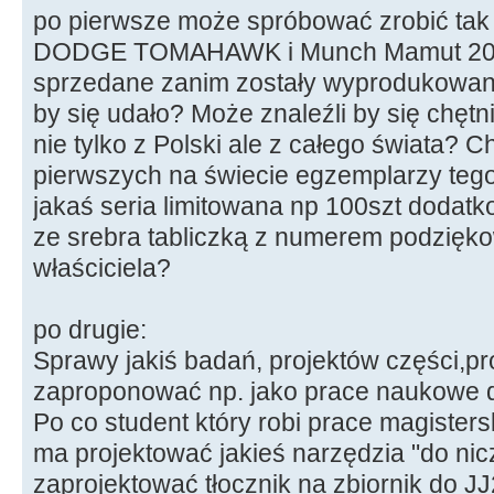
po pierwsze może spróbować zrobić tak 
DODGE TOMAHAWK i Munch Mamut 2000 
sprzedane zanim zostały wyprodukowan
by się udało? Może znaleźli by się chętn
nie tylko z Polski ale z całego świata? C
pierwszych na świecie egzemplarzy tego
jakaś seria limitowana np 100szt dodatk
ze srebra tabliczką z numerem podzięk
właściciela?
po drugie:
Sprawy jakiś badań, projektów części,pr
zaproponować np. jako prace naukowe dl
Po co student który robi prace magisters
ma projektować jakieś narzędzia "do nic
zaprojektować tłocznik na zbiornik do J