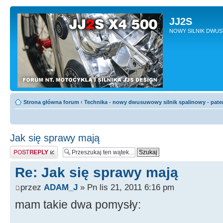
JJ2S
NOWY SILNIK DWU
Strona główna forum
‹
Technika - nowy dwusuwowy silnik spalinowy - pate
Jak się sprawy mają
Odpowiedz
Re: Jak się sprawy mają
przez
ADAM_J
» Pn lis 21, 2011 6:16 pm
mam takie dwa pomysły: