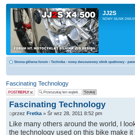
JJ2S
NOWY SILNIK DWU
Strona główna forum
‹
Technika - nowy dwusuwowy silnik spalinowy - pate
Fascinating Technology
Odpowiedz
Fascinating Technology
przez
Fretka
» Śr wrz 28, 2011 8:52 pm
Like many others around the world, I loo
the technology used on this bike make it 