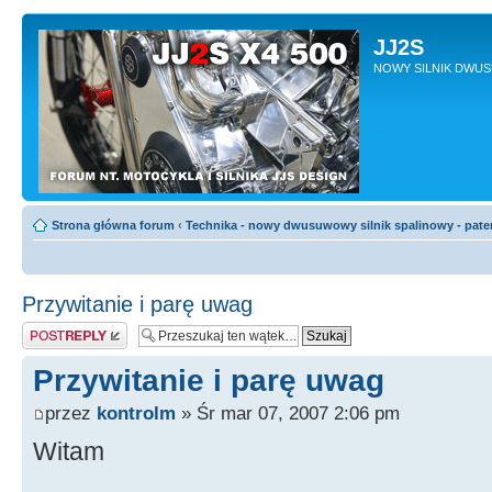
JJ2S
NOWY SILNIK DWU
Strona główna forum
‹
Technika - nowy dwusuwowy silnik spalinowy - pate
Przywitanie i parę uwag
Odpowiedz
Przywitanie i parę uwag
przez
kontrolm
» Śr mar 07, 2007 2:06 pm
Witam