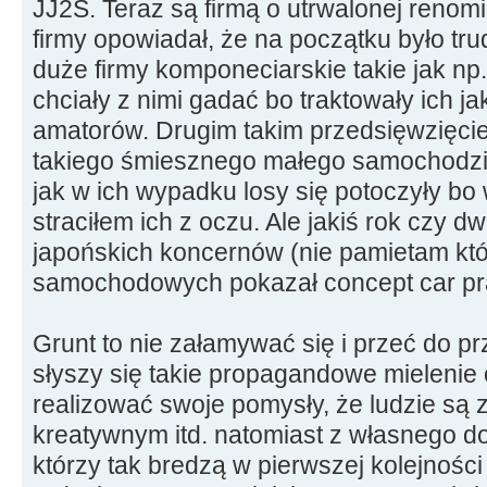
JJ2S. Teraz są firmą o utrwalonej renomie
firmy opowiadał, że na początku było tr
duże firmy komponeciarskie takie jak np
chciały z nimi gadać bo traktowały ich ja
amatorów. Drugim takim przedsięwzięciem
takiego śmiesznego małego samochodzi
jak w ich wypadku losy się potoczyły 
straciłem ich z oczu. Ale jakiś rok czy d
japońskich koncernów (nie pamietam któr
samochodowych pokazał concept car praw
Grunt to nie załamywać się i przeć do 
słyszy się takie propagandowe mielenie
realizować swoje pomysły, że ludzie są z
kreatywnym itd. natomiast z własnego d
którzy tak bredzą w pierwszej kolejnośc