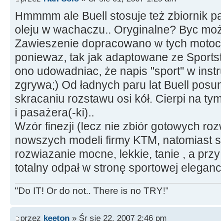
Hmmmm ale Buell stosuje też zbiornik pa
oleju w wachaczu.. Oryginalne? Byc może
Zawieszenie dopracowano w tych motoc
poniewaz, tak jak adaptowane ze Sportste
ono udowadniac, że napis "sport" w instru
zgrywa;) Od ładnych paru lat Buell posun
skracaniu rozstawu osi kół. Cierpi na ty
i pasażera(-ki)..
Wzór finezji (lecz nie zbiór gotowych roz
nowszych modeli firmy KTM, natomiast s
rozwiazanie mocne, lekkie, tanie , a przy 
totalny odpał w stronę sportowej elegancj
"Do IT! Or do not.. There is no TRY!"
przez
keeton
» Śr sie 22, 2007 2:46 pm