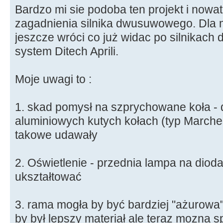
Bardzo mi sie podoba ten projekt i nowa
zagadnienia silnika dwusuwowego. Dla m
jeszcze wróci co już widac po silnikach d
system Ditech Aprili.
Moje uwagi to :
1. skad pomysł na szprychowane koła - d
aluminiowych kutych kołach (typ Marches
takowe udawały
2. Oświetlenie - przednia lampa na dio
ukształtować
3. rama mogła by być bardziej "ażurowa
by był lepszy materiał ale teraz mozna 