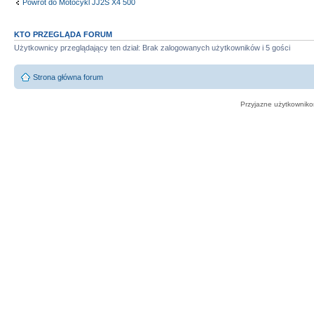
Powrót do Motocykl JJ2S X4 500
KTO PRZEGLĄDA FORUM
Użytkownicy przeglądający ten dział: Brak zalogowanych użytkowników i 5 gości
Strona główna forum
Przyjazne użytkowniko