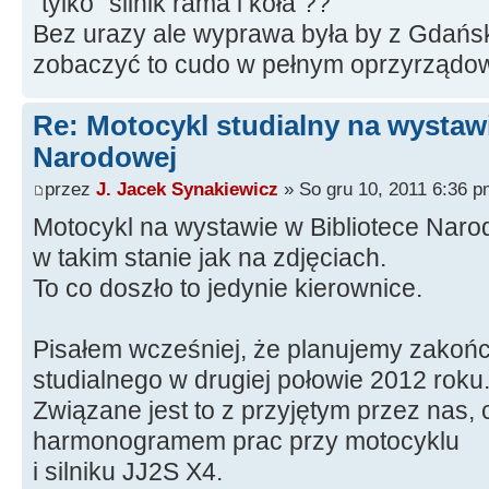
"tylko" silnik rama i koła ??
Bez urazy ale wyprawa była by z Gdań
zobaczyć to cudo w pełnym oprzyrządo
Re: Motocykl studialny na wystawi
Narodowej
przez
J. Jacek Synakiewicz
» So gru 10, 2011 6:36 p
Motocykl na wystawie w Bibliotece Nar
w takim stanie jak na zdjęciach.
To co doszło to jedynie kierownice.
Pisałem wcześniej, że planujemy zakoń
studialnego w drugiej połowie 2012 roku
Związane jest to z przyjętym przez nas, 
harmonogramem prac przy motocyklu
i silniku JJ2S X4.