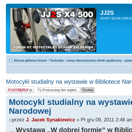
JJ2S
NOWY SILNIK DWU
Strona główna forum
‹
Technika - nowy dwusuwowy silnik spalinowy - pate
Motocykl studialny na wystawie w Bibliotece Na
Odpowiedz
Motocykl studialny na wystawi
Narodowej
przez
J. Jacek Synakiewicz
» Pt gru 09, 2011 2:48 a
...
Wystawa „W dobrej formie” w Bibli