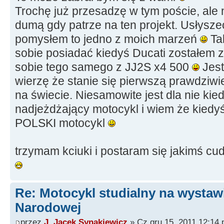
Trochę już przesadzę w tym poście, ale 
dumą gdy patrze na ten projekt. Usłyszeć
pomysłem to jedno z moich marzeń
Ta
sobie posiadać kiedyś Ducati zostałem
sobie tego samego z JJ2S x4 500
Jest
wierzę że stanie się pierwszą prawdzi
na świecie. Niesamowite jest dla nie kiedy
nadjeżdżający motocykl i wiem że kiedyś
POLSKI motocykl
trzymam kciuki i postaram się jakimś c
Re: Motocykl studialny na wystawi
Narodowej
przez
J. Jacek Synakiewicz
» Cz gru 15, 2011 12:14