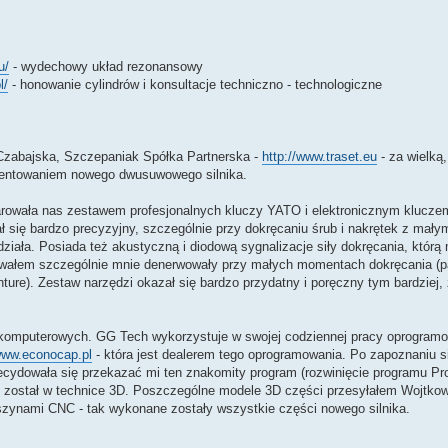
u/
- wydechowy układ rezonansowy
l/
- honowanie cylindrów i konsultacje techniczno - technologiczne
Czabajska, Szczepaniak Spółka Partnerska -
http://www.traset.eu
- za wielką
tentowaniem nowego dwusuwowego silnika.
darowała nas zestawem profesjonalnych kluczy YATO i elektronicznym klucze
ę bardzo precyzyjny, szczególnie przy dokręcaniu śrub i nakrętek z małym
działa. Posiada też akustyczną i diodową sygnalizacje siły dokręcania, któr
ługiwałem szczególnie mnie denerwowały przy małych momentach dokręcania (
ure). Zestaw narzędzi okazał się bardzo przydatny i poręczny tym bardziej,
k komputerowych. GG Tech wykorzystuje w swojej codziennej pracy oprogra
/www.econocap.pl
- która jest dealerem tego oprogramowania. Po zapoznaniu s
decydowała się przekazać mi ten znakomity program (rozwinięcie programu 
został w technice 3D. Poszczególne modele 3D części przesyłałem Wojtkow
ynami CNC - tak wykonane zostały wszystkie części nowego silnika.