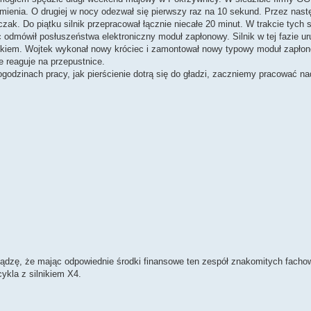
ienia. O drugiej w nocy odezwał się pierwszy raz na 10 sekund. Przez nastę
ak. Do piątku silnik przepracował łącznie niecałe 20 minut. W trakcie tych s
 odmówił posłuszeństwa elektroniczny moduł zapłonowy. Silnik w tej fazie u
atkiem. Wojtek wykonał nowy króciec i zamontował nowy typowy moduł zapłono
e reaguje na przepustnice.
togodzinach pracy, jak pierścienie dotrą się do gładzi, zaczniemy pracować n
dzę, że mając odpowiednie środki finansowe ten zespół znakomitych facho
ykla z silnikiem X4.