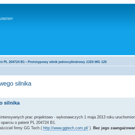
SUWOWY
nt PL 204724 B1
‹
Prototypowy silnik jednocylindrowy JJ2S-WG 125
ego silnika
 silnika
u intensywnych prac projektowo - wykonawczych 1 maja 2013 roku uruchomion
oparciu o patent PL 204724 B1.
aściciel firmy GG Tech (
http://www.ggtech.com.pl/
).
Bez jego zaangażowani