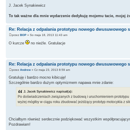
J. Jacek Synakiewicz
To tak ważne dla mnie wydarzenie dedykuję mojemu tacie, mojej żo
Re: Relacja z odpalania prototypu nowego dwusuwowego si
przez
BOP
» So maja 18, 2013 11:43 am
O kurcze
no nieźle. Gratulacje
Re: Relacja z odpalania prototypu nowego dwusuwowego si
przez
Andrew
» Cz maja 23, 2013 8:59 am
Gratuluję i bardzo mocno kibicuję!
Szczególnie bardzo dużym optymizmem napawa mnie zdanie:
J. Jacek Synakiewicz napisał(a):
Po doświadczeniach związanych z budową i uruchomieniem prototypu s
wyżej mógłby w ciągu roku zbudować jeżdżący prototyp motocykla z sil
Chciałbym również serdecznie podziękować wszystkim współpracują
Pozdrawiam!