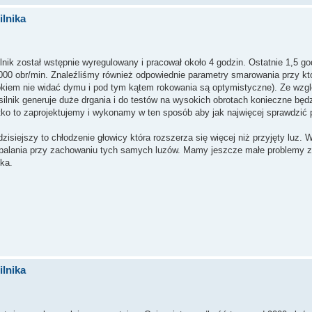
lnika
lnik został wstępnie wyregulowany i pracował około 4 godzin. Ostatnie 1,5 go
8000 obr/min. Znaleźliśmy również odpowiednie parametry smarowania przy któ
 okiem nie widać dymu i pod tym kątem rokowania są optymistyczne). Ze wzgl
ilnik generuje duże drgania i do testów na wysokich obrotach konieczne będ
o to zaprojektujemy i wykonamy w ten sposób aby jak najwięcej sprawdzić 
isiejszy to chłodzenie głowicy która rozszerza się więcej niż przyjęty luz.
spalania przy zachowaniu tych samych luzów. Mamy jeszcze małe problemy 
ka.
lnika