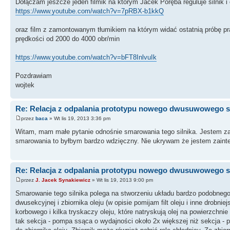
Dołączam jeszcze jeden filmik na którym Jacek Poręba reguluje silnik 
https://www.youtube.com/watch?v=7pRBX-b1kkQ
oraz film z zamontowanym tłumikiem na którym widać ostatnią próbę pra
prędkości od 2000 do 4000 obr/min
https://www.youtube.com/watch?v=bFT8InlvuIk
Pozdrawiam
wojtek
Re: Relacja z odpalania prototypu nowego dwusuwowego si
przez
baca
» Wt lis 19, 2013 3:36 pm
Witam, mam małe pytanie odnośnie smarowania tego silnika. Jestem zai
smarowania to byłbym bardzo wdzięczny. Nie ukrywam że jestem zaint
Re: Relacja z odpalania prototypu nowego dwusuwowego si
przez
J. Jacek Synakiewicz
» Wt lis 19, 2013 9:00 pm
Smarowanie tego silnika polega na stworzeniu układu bardzo podobneg
dwusekcyjnej i zbiornika oleju (w opisie pomijam filt oleju i inne drobn
korbowego i kilka tryskaczy oleju, które natryskują olej na powierzchni
tak sekcja - pompa ssąca o wydajności około 2x większej niż sekcja - 