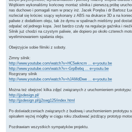
Wojtkiem wykonaliśmy końcowy montaż silnika i pierwszą próbę uruchom
nas duchowo i pomagali nam w pracy inż. Jacek Poręba i dr Bartosz Łucz
rozleciał się króciec ssący wykonany z ABS na drukarce 3D a na koniec
paliwie z dodatkiem oleju, tak że dymu w spalinach mieliśmy pod dost
odpalać od jednego kopa. Jest bardzo czuły na regulacje gaźnika i nieźl
Silnik już chodzi na czystym paliwie, ale dopiero po około czterech mo
wyeliminowaniem spalania oleju.
Obejrzyjcie sobie filmiki z soboty.
Zimny silnik:
http://www.youtube.com/watch?v=HC5wkncm ... e=youtu.be
http://www.youtube.com/watch?v=-GrpBebq ... e=youtu.be
Rozgrzany silnik
http://www.youtube.com/watch?v=hJAMdDwe ... e=youtu.be
Można też obejrzeć kilka zdjęć związanych z uruchomieniem prototypu:
http://jjsdesign.pl/
http://jjsdesign.pl/jj2swg125/index.html
Po doświadczeniach związanych z budową i uruchomieniem prototypu są
opisałem wyżej mógłby w ciągu roku zbudować jeżdżący prototyp motoc
Pozdrawiam wszystkich sympatyków projektu.