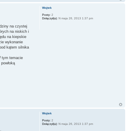
Wojtek
Posty:
2
Dołączył(a):
N maja 26, 2013 1:37 pm
dziny na czystej
rych na niskich i
ędu na kiepskie
zie wykonanie
pod kątem silnika
 W tym temacie
z powłoką
Wojtek
Posty:
2
Dołączył(a):
N maja 26, 2013 1:37 pm