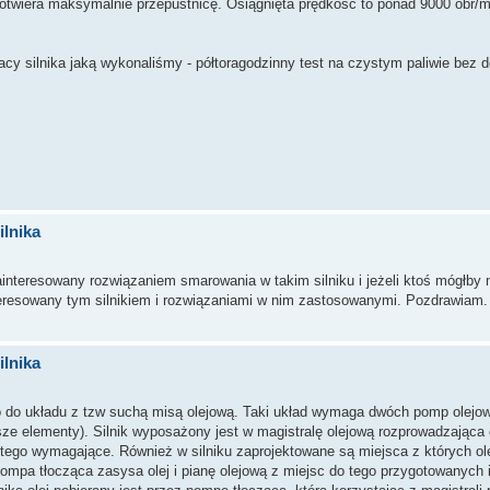
i otwiera maksymalnie przepustnicę. Osiągnięta prędkość to ponad 9000 obr/m
cy silnika jaką wykonaliśmy - półtoragodzinny test na czystym paliwie bez d
lnika
nteresowany rozwiązaniem smarowania w takim silniku i jeżeli ktoś mógłby m
eresowany tym silnikiem i rozwiązaniami w nim zastosowanymi. Pozdrawiam.
lnika
o do układu z tzw suchą misą olejową. Taki układ wymaga dwóch pomp olejow
iejsze elementy). Silnik wyposażony jest w magistralę olejową rozprowadzająca 
e tego wymagające. Również w silniku zaprojektowane są miejsca z których ole
pompa tłocząca zasysa olej i pianę olejową z miejsc do tego przygotowanych