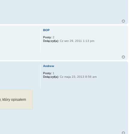
BOP
Posty:
2
Dołączył(a):
Cz wrz 29, 2011 1:13 pm
Andrew
Posty:
1
Dołączył(a):
Cz maja 23, 2013 8:56 am
 który opisałem