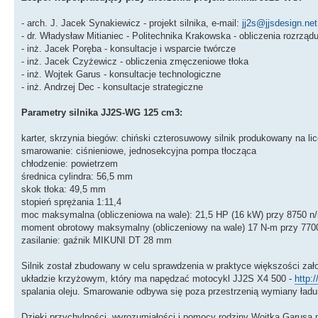
- arch. J. Jacek Synakiewicz - projekt silnika, e-mail:
jj2s@jjsdesign.net
- dr. Władysław Mitianiec - Politechnika Krakowska - obliczenia rozrząd
- inż. Jacek Poręba - konsultacje i wsparcie twórcze
- inż. Jacek Czyżewicz - obliczenia zmęczeniowe tłoka
- inż. Wojtek Garus - konsultacje technologiczne
- inż. Andrzej Dec - konsultacje strategiczne
Parametry silnika JJ2S-WG 125 cm3:
karter, skrzynia biegów: chiński czterosuwowy silnik produkowany na l
smarowanie: ciśnieniowe, jednosekcyjna pompa tłocząca
chłodzenie: powietrzem
średnica cylindra: 56,5 mm
skok tłoka: 49,5 mm
stopień sprężania 1:11,4
moc maksymalna (obliczeniowa na wale): 21,5 HP (16 kW) przy 8750 n
moment obrotowy maksymalny (obliczeniowy na wale) 17 N-m przy 770
zasilanie: gaźnik MIKUNI DT 28 mm
Silnik został zbudowany w celu sprawdzenia w praktyce większości zało
układzie krzyżowym, który ma napędzać motocykl JJ2S X4 500 -
http:
spalania oleju. Smarowanie odbywa się poza przestrzenią wymiany ładu
Dzięki przychylności, wyrozumiałości i pomocy rodziny Wojtka Garusa