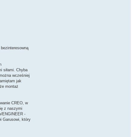
, bezinteresowną
m
i siłami. Chyba
ą można wcześniej
pamiętam jak
 że montaż
mowanie CREO, w
ię z naszymi
Pro/ENGINEER -
i Garusowi, który