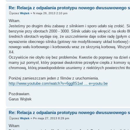
Re: Relacja z odpalania prototypu nowego dwusuwowego si
przez
Wojtek
» N maja 26, 2013 2:10 pm
Witam.
Jesteśmy po drugim dniu zabawy z silnikiem i sporo udało się zrobić. Si
benzynie przy obrotach 2000 - 3000. Silnik udało się wkręcić na około 
średnich obrotach wydaje się, że uszczelnienie daje sobie radę (gołym
wyważenie obecnego silnika (gotowy nie modyfikowany układ korbowy) s
nowego wału korbowego i korbowodu wraz ze skrzynią korbową. Wszystk
X4.
Oczywiście nie obyło się bez problemów. Kwestie do poprawy na dzień dz
mamy już pomysł, który poprawi dwukrotnie przepływ ciepła z komory 
chromową, którą prawdopodobnie usuniemy z niektórych powierzchni tło
Poniżej zamieszczam jeden z filmów z uruchomienia.
http://www.youtube.com/watch?v=6gg8S1wI ... e=youtu.be
Pozdrawiam.
Garus Wojtek
Re: Relacja z odpalania prototypu nowego dwusuwowego si
przez
Wojtek
» Pn maja 27, 2013 8:29 pm
Witam