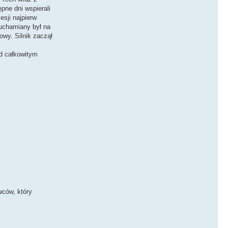
pne dni wspierali
esji najpierw
ruchamiany był na
wy. Silnik zaczął
ad całkowitym
wców, który