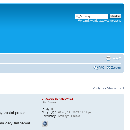
Wyszukiwanie zaawansowane
FAQ
Zaloguj
Posty: 7 • Strona
1
z
1
J. Jacek Synakiewicz
Site Admin
Posty:
39
y został po raz
Dołączył(a):
Wt sty 23, 2007 11:11 pm
Lokalizacja:
Kwidzyn, Polska
a cały ten temat