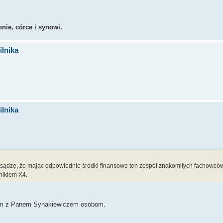
nie, córce i synowi.
lnika
lnika
ądzę, że mając odpowiednie środki finansowe ten zespół znakomitych fachowców,
nikiem X4.
cym z Panem Synakiewiczem osobom.