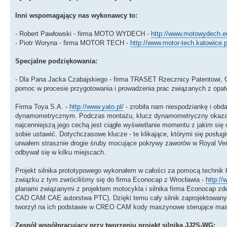
Inni wspomagający nas wykonawcy to:
- Robert Pawłowski - firma MOTO WYDECH -
http://www.motowydech.e
- Piotr Woryna - firma MOTOR TECH -
http://www.motor-tech.katowice.p
Specjalne podziękowania:
- Dla Pana Jacka Czabajskiego - firma TRASET Rzecznicy Patentowi, 
pomoc w procesie przygotowania i prowadzenia prac związanych z opa
Firma Toya S.A. -
http://www.yato.pl/
- zrobiła nam niespodziankę i ob
dynamometrycznym. Podczas montażu, klucz dynamometryczny okazał si
najcenniejszą jego cechą jest ciągłe wyświetlanie momentu z jakim się 
sobie ustawić. Dotychczasowe klucze - te klikające, którymi się pos
urwałem strasznie drogie śruby mocujące pokrywy zaworów w Royal Vent
odbywał się w kilku miejscach.
Projekt silnika prototypowego wykonałem w całości za pomocą techni
związku z tym zwróciliśmy się do firma Econocap z Wrocławia -
http:/
planami związanymi z projektem motocykla i silnika firma Econocap z
CAD CAM CAE autorstwa PTC). Dzięki temu cały silnik zaprojektowany 
tworzył na ich podstawie w CREO CAM kody maszynowe sterujące masz
Zespół współpracujący przy tworzeniu projekt silnika JJ2S-WG: