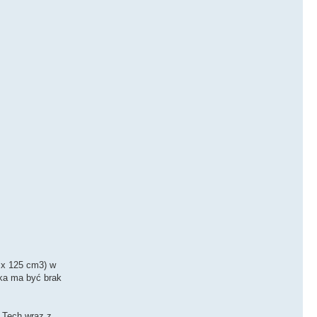
4 x 125 cm3) w
ika ma być brak
 Tech wraz z