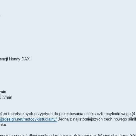
u
icencji Hondy DAX
/min
0 n/min
żeń teoretycznych przyjętych do projektowania silnika czterocylindrowego (
//jjsdesign.net/motocyklstudialny/
Jedną z najistotniejszych cech nowego siln
nku.
 mogłem spędzić długi weekend majowy w Pokrzywnicy. W siedzibie firmy GG