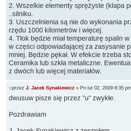
2. Wszelkie elementy sprężyste (klapa p
..silniku.
3. Uszczelnienia są nie do wykonania pr
rzędu 1000 kilometrów i więcej.
4. Tłok będzie miał temperaturę spalin w
w części odpowiadającej za zasysanie p
mniej. Będzie pękał. W efekcie trzeba st
Ceramika lub szkła metaliczne. Ewentual
z dwóch lub więcej materiałów.
przez
J. Jacek Synakiewicz
» Pn lut 02, 2009 8:35 p
dwusuw pisze się przez "u" zwykłe.
Pozdrawiam
J. Jacek Synakiewicz z zespołem