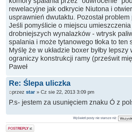
komory spalania przez "odwrócenie" pod
rewelacyjne jak odkrycie Niutona i otwi
usprawnień dwutaktu. Pozostał problem p
Jeśli pomyślicie o miejscu umieszczeni
drobniejszych wynalazków - wtrysk pali
spalania i może tytanowego tłoka to ten s
Myślę że w układzie boxer byłby lepszy 
ograniczy konstrukcji ramy (prześwit m
Paweł
Re: Ślepa uliczka
przez
star
» Cz sie 22, 2013 3:09 pm
P.s- jestem za usunięciem znaku Ó z po
Wyświetl posty nie starsze niż:
Odpowiedz