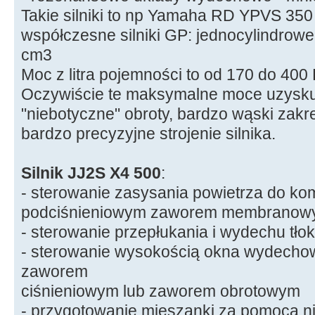
Takie silniki to np Yamaha RD YPVS 350 
współczesne silniki GP: jednocylindrow
cm3
Moc z litra pojemności to od 170 do 400 
Oczywiście te maksymalne moce uzysku
"niebotyczne" obroty, bardzo wąski zakr
bardzo precyzyjne strojenie silnika.
Silnik JJ2S X4 500
:
- sterowanie zasysania powietrza do k
podciśnieniowym zaworem membrano
- sterowanie przepłukania i wydechu tło
- sterowanie wysokością okna wydech
zaworem
ciśnieniowym lub zaworem obrotowym
- przygotowanie mieszanki za pomocą n