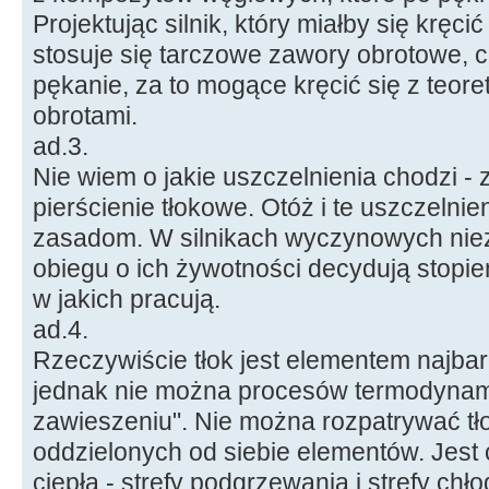
Projektując silnik, który miałby się kręc
stosuje się tarczowe zawory obrotowe, 
pękanie, za to mogące kręcić się z teor
obrotami.
ad.3.
Nie wiem o jakie uszczelnienia chodzi -
pierścienie tłokowe. Otóż i te uszczeln
zasadom. W silnikach wyczynowych nie
obiegu o ich żywotności decydują stopień
w jakich pracują.
ad.4.
Rzeczywiście tłok jest elementem najbar
jednak nie można procesów termodynam
zawieszeniu". Nie można rozpatrywać tł
oddzielonych od siebie elementów. Jest 
ciepła - strefy podgrzewania i strefy chło