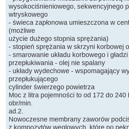
wysokociśnieniowego, sekwencyjnego p
wtryskowego
- świeca zapłonowa umieszczona w cen
(możliwe
użycie dużego stopnia sprężania)
- stopień sprężania w skrzyni korbowej 
- smarowanie układu korbowego i gładzi
przepłukiwania - olej nie spalany
- układy wydechowe - wspomagający wyp
przepłukującego
cylinder świerzego powietrza
Moc z litra pojemności to od 172 do 240
obr/min.
ad.2.
Nowoczesne membrany zaworów podciś
z kompozytów węglowych, które po pęknię