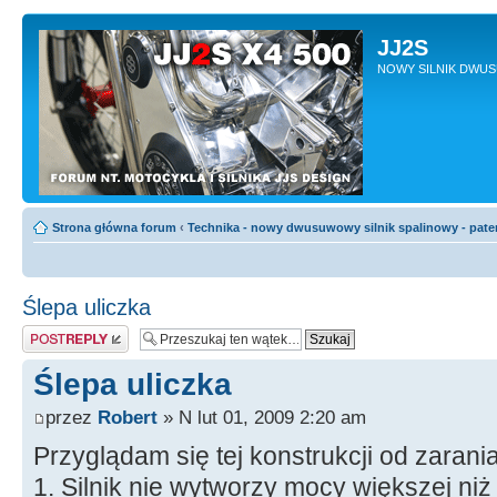
JJ2S
NOWY SILNIK DWU
Strona główna forum
‹
Technika - nowy dwusuwowy silnik spalinowy - pate
Ślepa uliczka
Odpowiedz
Ślepa uliczka
przez
Robert
» N lut 01, 2009 2:20 am
Przyglądam się tej konstrukcji od zarania 
1. Silnik nie wytworzy mocy większej ni