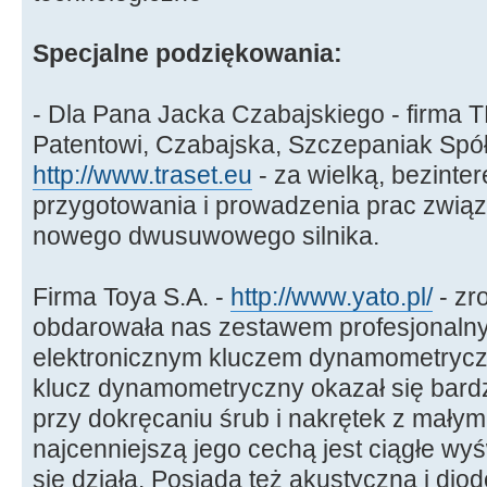
Specjalne podziękowania:
- Dla Pana Jacka Czabajskiego - firma
Patentowi, Czabajska, Szczepaniak Spół
http://www.traset.eu
- za wielką, bezint
przygotowania i prowadzenia prac zwią
nowego dwusuwowego silnika.
Firma Toya S.A. -
http://www.yato.pl/
- zr
obdarowała nas zestawem profesjonalny
elektronicznym kluczem dynamometryc
klucz dynamometryczny okazał się bardz
przy dokręcaniu śrub i nakrętek z małym
najcenniejszą jego cechą jest ciągłe wy
się działa. Posiada też akustyczną i diod