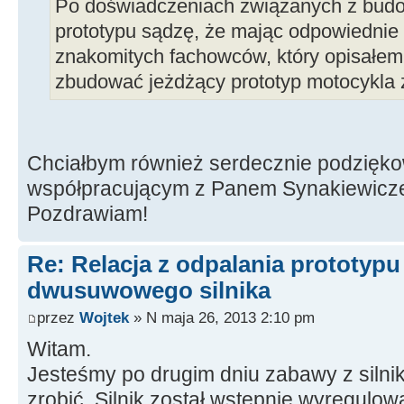
Po doświadczeniach związanych z bud
prototypu sądzę, że mając odpowiednie 
znakomitych fachowców, który opisałem
zbudować jeżdżący prototyp motocykla z
Chciałbym również serdecznie podzięk
współpracującym z Panem Synakiewic
Pozdrawiam!
Re: Relacja z odpalania prototyp
dwusuwowego silnika
przez
Wojtek
» N maja 26, 2013 2:10 pm
Witam.
Jesteśmy po drugim dniu zabawy z silnik
zrobić. Silnik został wstępnie wyregulow