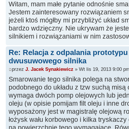
Witam, mam małe pytanie odnośnie smaro
Jestem zainteresowany rozwiązaniem sma
jeżeli ktoś mógłby mi przybliżyć układ 
bardzo wdzięczny. Nie ukrywam że jest
silnikiem i rozwiązaniami w nim zastos
Re: Relacja z odpalania prototyp
dwusuwowego silnika
przez
J. Jacek Synakiewicz
» Wt lis 19, 2013 9:00 p
Smarowanie tego silnika polega na stwo
podobnego do układu z tzw suchą misą o
wymaga dwóch pomp olejowych lub jedne
oleju (w opisie pomijam filt oleju i inne d
wyposażony jest w magistralę olejową r
łożysk wału korbowego i kilka tryskaczy o
na powierzchnie tego wymagające. Równ