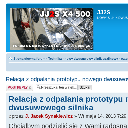
JJ2S
NOWY SILNIK DWU
Strona główna forum
‹
Technika - nowy dwusuwowy silnik spalinowy - pate
Relacja z odpalania prototypu nowego dwusuwow
Odpowiedz
Relacja z odpalania prototypu
dwusuwowego silnika
przez
J. Jacek Synakiewicz
» Wt maja 14, 2013 7:29
Chciałbym podzielić się z Wami radosną