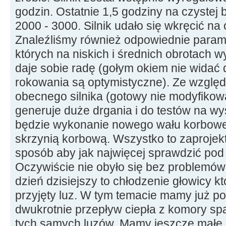
godzin. Ostatnie 1,5 godziny na czystej
2000 - 3000. Silnik udało się wkręcić na
Znaleźliśmy również odpowiednie param
których na niskich i średnich obrotach w
daje sobie radę (gołym okiem nie widać
rokowania są optymistyczne). Ze wzglę
obecnego silnika (gotowy nie modyfikowa
generuje duże drgania i do testów na w
będzie wykonanie nowego wału korbowe
skrzynią korbową. Wszystko to zaproje
sposób aby jak najwięcej sprawdzić pod 
Oczywiście nie obyło się bez problemów
dzień dzisiejszy to chłodzenie głowicy kt
przyjęty luz. W tym temacie mamy już po
dwukrotnie przepływ ciepła z komory sp
tych samych luzów. Mamy jeszcze małe