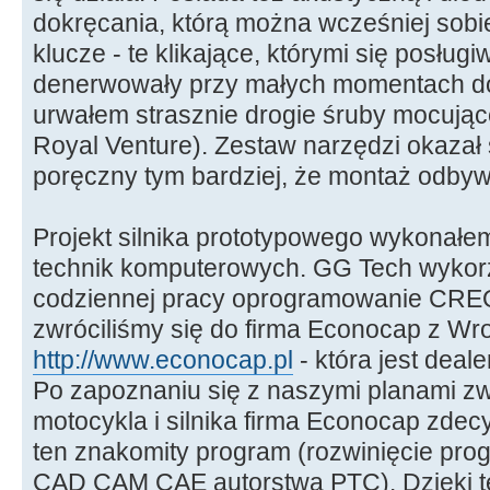
dokręcania, którą można wcześniej sob
klucze - te klikające, którymi się posłu
denerwowały przy małych momentach do
urwałem strasznie drogie śruby mocuj
Royal Venture). Zestaw narzędzi okazał 
poręczny tym bardziej, że montaż odbywa
Projekt silnika prototypowego wykonałe
technik komputerowych. GG Tech wykorz
codziennej pracy oprogramowanie CREO
zwróciliśmy się do firma Econocap z Wro
http://www.econocap.pl
- która jest dea
Po zapoznaniu się z naszymi planami z
motocykla i silnika firma Econocap zde
ten znakomity program (rozwinięcie pr
CAD CAM CAE autorstwa PTC). Dzięki te