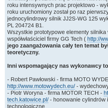
roku intensywnych prac projektowo - w
roku uruchomiony został po raz pierws
jednocylindrowy silnik JJ2S-WG 125 wyk
PL 204724 B1.
Wszystkie prototypowe elementy silnika
współwłaściciel firmy GG Tech (
http://w
jego zaangażowania cały ten temat by
teoretyczny.
Inni wspomagający nas wykonawcy to
- Robert Pawłowski - firma MOTO WYD
http://www.motowydech.eu/
- wydechowy
- Piotr Woryna - firma MOTOR TECH -
h
tech.katowice.pl/
- honowanie cylindrów i
technologiczne