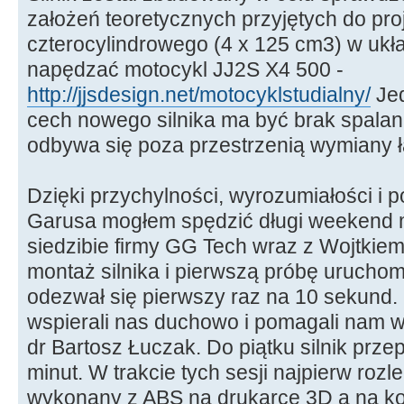
założeń teoretycznych przyjętych do pro
czterocylindrowego (4 x 125 cm3) w ukł
napędzać motocykl JJ2S X4 500 -
http://jjsdesign.net/motocyklstudialny/
Jed
cech nowego silnika ma być brak spalan
odbywa się poza przestrzenią wymiany 
Dzięki przychylności, wyrozumiałości i 
Garusa mogłem spędzić długi weekend 
siedzibie firmy GG Tech wraz z Wojtki
montaż silnika i pierwszą próbę uruchom
odezwał się pierwszy raz na 10 sekund.
wspierali nas duchowo i pomagali nam w
dr Bartosz Łuczak. Do piątku silnik prze
minut. W trakcie tych sesji najpierw rozle
wykonany z ABS na drukarce 3D a na k