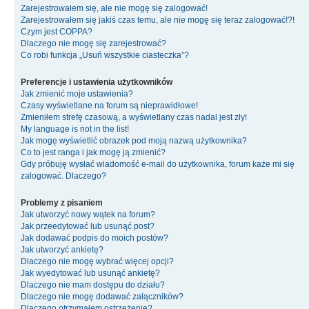
Zarejestrowałem się, ale nie mogę się zalogować!
Zarejestrowałem się jakiś czas temu, ale nie mogę się teraz zalogować!?!
Czym jest COPPA?
Dlaczego nie mogę się zarejestrować?
Co robi funkcja „Usuń wszystkie ciasteczka”?
Preferencje i ustawienia użytkowników
Jak zmienić moje ustawienia?
Czasy wyświetlane na forum są nieprawidłowe!
Zmieniłem strefę czasową, a wyświetlany czas nadal jest zły!
My language is not in the list!
Jak mogę wyświetlić obrazek pod moją nazwą użytkownika?
Co to jest ranga i jak mogę ją zmienić?
Gdy próbuję wysłać wiadomość e-mail do użytkownika, forum każe mi się
zalogować. Dlaczego?
Problemy z pisaniem
Jak utworzyć nowy wątek na forum?
Jak przeedytować lub usunąć post?
Jak dodawać podpis do moich postów?
Jak utworzyć ankietę?
Dlaczego nie mogę wybrać więcej opcji?
Jak wyedytować lub usunąć ankietę?
Dlaczego nie mam dostępu do działu?
Dlaczego nie mogę dodawać załączników?
Dlaczego otrzymałem ostrzeżenie?