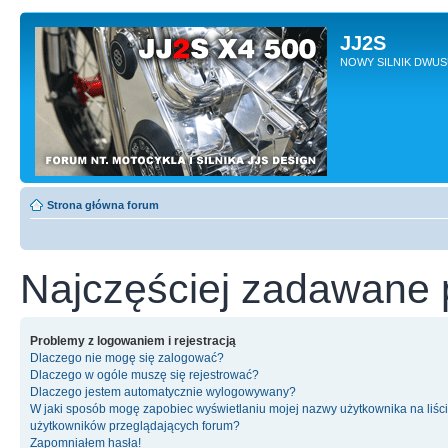
JJ2S
NOWY SILNIK DWU
Strona główna forum
Najczęściej zadawane 
Problemy z logowaniem i rejestracją
Dlaczego nie mogę się zalogować?
Dlaczego w ogóle muszę się rejestrować?
Dlaczego jestem automatycznie wylogowywany?
W jaki sposób mogę zapobiec wyświetlaniu mojej nazwy użytkownika na liśc
użytkowników przeglądających forum?
Zapomniałem hasła!