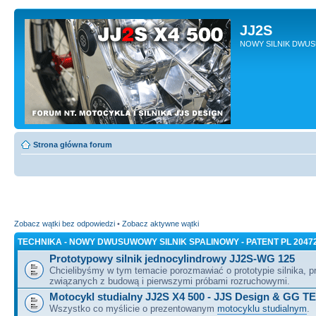
JJ2S
NOWY SILNIK DWU
Strona główna forum
Zobacz wątki bez odpowiedzi
•
Zobacz aktywne wątki
TECHNIKA - NOWY DWUSUWOWY SILNIK SPALINOWY - PATENT PL 2047
Prototypowy silnik jednocylindrowy JJ2S-WG 125
Chcielibyśmy w tym temacie porozmawiać o prototypie silnika, 
związanych z budową i pierwszymi próbami rozruchowymi.
Motocykl studialny JJ2S X4 500 - JJS Design & GG T
Wszystko co myślicie o prezentowanym
motocyklu studialnym
.