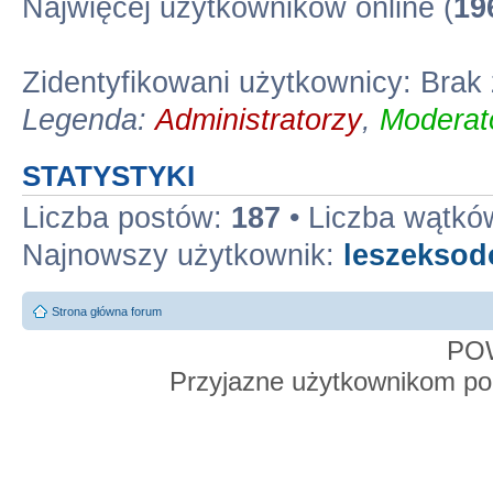
Najwięcej użytkowników online (
19
Zidentyfikowani użytkownicy: Bra
Legenda:
Administratorzy
,
Moderato
STATYSTYKI
Liczba postów:
187
• Liczba wątkó
Najnowszy użytkownik:
leszekso
Strona główna forum
PO
Przyjazne użytkownikom po