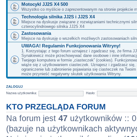
Motocykl JJ2S X4 500
Wszystko co myślicie o zaprezentowanym na stronie projekcie m
Technologia silnika JJ2S i JJ2S X4
Miejsce na dyskusje związane z rozwiązaniami technicznymi siln
czterocylindrowego silnika JJ2S X4
Zastosowania
Miejsce na dyskusję o wszelkich możliwych zastosowaniach sil
UWAGA! Regulamin Funkcjonowania Witryny!
1. Korzystając z tego forum uznajesz i zgadzasz się, że firma J
Synakiewicz może przechowywać dane osobowe i inne informacj
Twojego komputera w formie „ciasteczek” (cookies). Funkcjonow
wiąże się z użytkowaniem ciasteczek. Uznajesz i zgadzasz się,
ograniczenie lub zabronienie pojawiania się ciasteczek na Twoi
może przynieść negatywny skutek użytkowania Witryny.
ZALOGUJ
Nazwa użytkownika:
Hasło:
KTO PRZEGLĄDA FORUM
Na forum jest
47
użytkowników :: 0 
(bazuje na użytkownikach aktywnyc