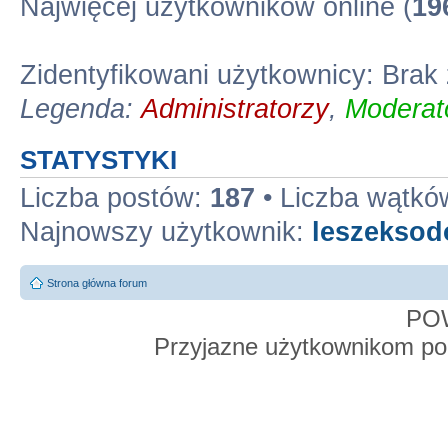
Najwięcej użytkowników online (
19
Zidentyfikowani użytkownicy: Bra
Legenda:
Administratorzy
,
Moderato
STATYSTYKI
Liczba postów:
187
• Liczba wątkó
Najnowszy użytkownik:
leszekso
Strona główna forum
PO
Przyjazne użytkownikom po