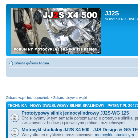
JJ2S
NOWY SILNIK DWU
Strona główna forum
Zobacz wątki bez odpowiedzi
•
Zobacz aktywne wątki
TECHNIKA - NOWY DWUSUWOWY SILNIK SPALINOWY - PATENT PL 2047
Prototypowy silnik jednocylindrowy JJ2S-WG 125
Chcielibyśmy w tym temacie porozmawiać o prototypie silnika, 
związanych z budową i pierwszymi próbami rozruchowymi.
Motocykl studialny JJ2S X4 500 - JJS Design & GG T
Wszystko co myślicie o prezentowanym
motocyklu studialnym
.