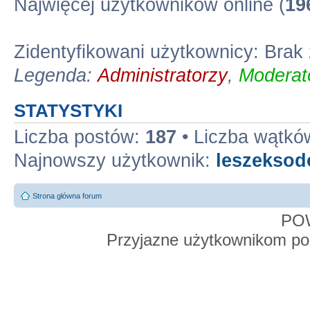
Najwięcej użytkowników online (
19
Zidentyfikowani użytkownicy: Bra
Legenda:
Administratorzy
,
Moderato
STATYSTYKI
Liczba postów:
187
• Liczba wątkó
Najnowszy użytkownik:
leszekso
Strona główna forum
PO
Przyjazne użytkownikom po