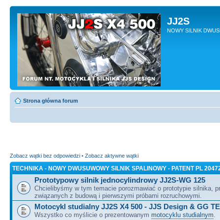
JJ2S
NOWY SILNIK DWU
Strona główna forum
Zobacz wątki bez odpowiedzi
•
Zobacz aktywne wątki
TECHNIKA - NOWY DWUSUWOWY SILNIK SPALINOWY - PATENT PL 2047
Prototypowy silnik jednocylindrowy JJ2S-WG 125
Chcielibyśmy w tym temacie porozmawiać o prototypie silnika, 
związanych z budową i pierwszymi próbami rozruchowymi.
Motocykl studialny JJ2S X4 500 - JJS Design & GG T
Wszystko co myślicie o prezentowanym
motocyklu studialnym
.