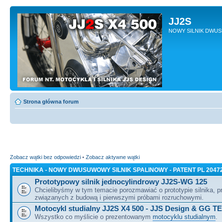
JJ2S
NOWY SILNIK DWU
Strona główna forum
Zobacz wątki bez odpowiedzi
•
Zobacz aktywne wątki
TECHNIKA - NOWY DWUSUWOWY SILNIK SPALINOWY - PATENT PL 2047
Prototypowy silnik jednocylindrowy JJ2S-WG 125
Chcielibyśmy w tym temacie porozmawiać o prototypie silnika, 
związanych z budową i pierwszymi próbami rozruchowymi.
Motocykl studialny JJ2S X4 500 - JJS Design & GG T
Wszystko co myślicie o prezentowanym
motocyklu studialnym
.