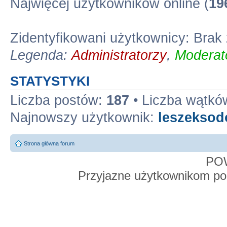
Najwięcej użytkowników online (
19
Zidentyfikowani użytkownicy: Bra
Legenda:
Administratorzy
,
Moderato
STATYSTYKI
Liczba postów:
187
• Liczba wątkó
Najnowszy użytkownik:
leszekso
Strona główna forum
PO
Przyjazne użytkownikom po