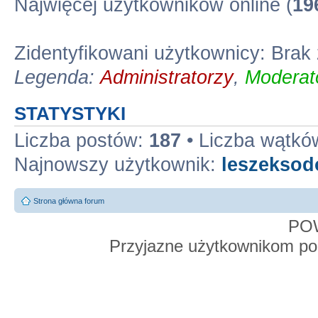
Najwięcej użytkowników online (
19
Zidentyfikowani użytkownicy: Bra
Legenda:
Administratorzy
,
Moderato
STATYSTYKI
Liczba postów:
187
• Liczba wątkó
Najnowszy użytkownik:
leszekso
Strona główna forum
PO
Przyjazne użytkownikom po