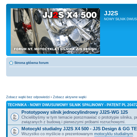
JJ2S
NOWY SILNIK DWU
Strona główna forum
Zobacz wątki bez odpowiedzi
•
Zobacz aktywne wątki
TECHNIKA - NOWY DWUSUWOWY SILNIK SPALINOWY - PATENT PL 2047
Prototypowy silnik jednocylindrowy JJ2S-WG 125
Chcielibyśmy w tym temacie porozmawiać o prototypie silnika, 
związanych z budową i pierwszymi próbami rozruchowymi.
Motocykl studialny JJ2S X4 500 - JJS Design & GG T
Wszystko co myślicie o prezentowanym
motocyklu studialnym
.