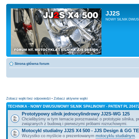
JJ2S
NOWY SILNIK DWU
Strona główna forum
Zobacz wątki bez odpowiedzi
•
Zobacz aktywne wątki
TECHNIKA - NOWY DWUSUWOWY SILNIK SPALINOWY - PATENT PL 2047
Prototypowy silnik jednocylindrowy JJ2S-WG 125
Chcielibyśmy w tym temacie porozmawiać o prototypie silnika, 
związanych z budową i pierwszymi próbami rozruchowymi.
Motocykl studialny JJ2S X4 500 - JJS Design & GG T
Wszystko co myślicie o prezentowanym
motocyklu studialnym
.