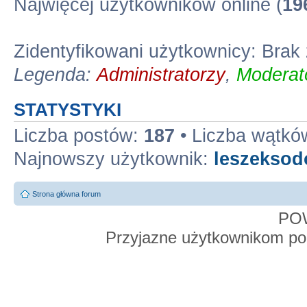
Najwięcej użytkowników online (
19
Zidentyfikowani użytkownicy: Bra
Legenda:
Administratorzy
,
Moderato
STATYSTYKI
Liczba postów:
187
• Liczba wątkó
Najnowszy użytkownik:
leszekso
Strona główna forum
PO
Przyjazne użytkownikom po