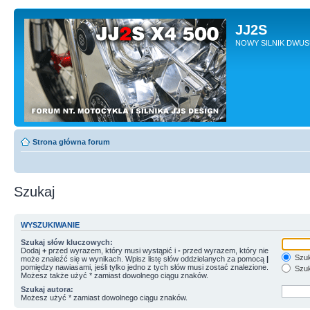
JJ2S
NOWY SILNIK DWU
Strona główna forum
Szukaj
WYSZUKIWANIE
Szukaj słów kluczowych:
Dodaj
+
przed wyrazem, który musi wystąpić i
-
przed wyrazem, który nie
Szuk
może znaleźć się w wynikach. Wpisz listę słów oddzielanych za pomocą
|
pomiędzy nawiasami, jeśli tylko jedno z tych słów musi zostać znalezione.
Szuk
Możesz także użyć * zamiast dowolnego ciągu znaków.
Szukaj autora:
Możesz użyć * zamiast dowolnego ciągu znaków.