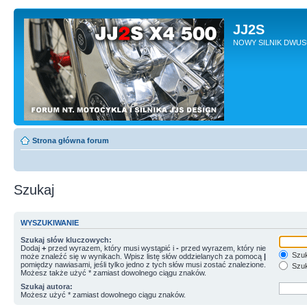
JJ2S
NOWY SILNIK DWU
Strona główna forum
Szukaj
WYSZUKIWANIE
Szukaj słów kluczowych:
Dodaj
+
przed wyrazem, który musi wystąpić i
-
przed wyrazem, który nie
Szuk
może znaleźć się w wynikach. Wpisz listę słów oddzielanych za pomocą
|
pomiędzy nawiasami, jeśli tylko jedno z tych słów musi zostać znalezione.
Szuk
Możesz także użyć * zamiast dowolnego ciągu znaków.
Szukaj autora:
Możesz użyć * zamiast dowolnego ciągu znaków.