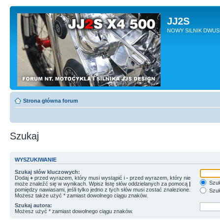
JJ2S
NOWY SILNIK DWU
Strona główna forum
Szukaj
WYSZUKIWANIE
Szukaj słów kluczowych:
Dodaj
+
przed wyrazem, który musi wystąpić i
-
przed wyrazem, który nie
Szuk
może znaleźć się w wynikach. Wpisz listę słów oddzielanych za pomocą
|
pomiędzy nawiasami, jeśli tylko jedno z tych słów musi zostać znalezione.
Szuk
Możesz także użyć * zamiast dowolnego ciągu znaków.
Szukaj autora:
Możesz użyć * zamiast dowolnego ciągu znaków.