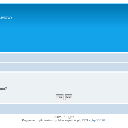
SUWOWY
orum?
POWERED_BY
Przyjazne użytkownikom polskie wsparcie phpBB3 -
phpBB3.PL