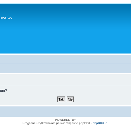
SUWOWY
orum?
POWERED_BY
Przyjazne użytkownikom polskie wsparcie phpBB3 -
phpBB3.PL