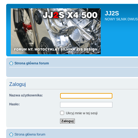
JJ2S
NOWY SILNIK DWU
Strona główna forum
Zaloguj
Nazwa użytkownika:
Hasło:
Ukryj mnie w tej sesji
Strona główna forum