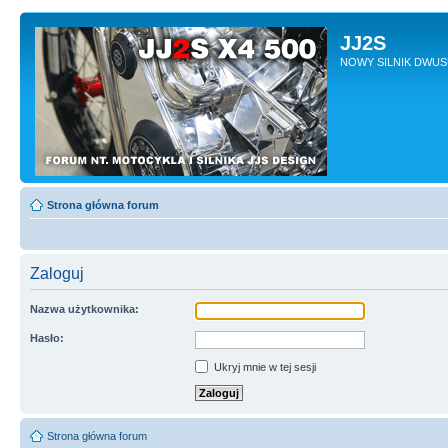
JJ2S
NOWY SILNIK DWU
Strona główna forum
Zaloguj
Nazwa użytkownika:
Hasło:
Ukryj mnie w tej sesji
Strona główna forum