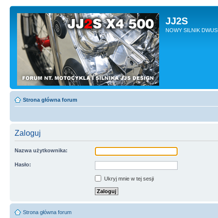
JJ2S
NOWY SILNIK DWU
Strona główna forum
Zaloguj
Nazwa użytkownika:
Hasło:
Ukryj mnie w tej sesji
Strona główna forum